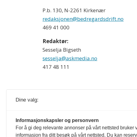
P.b. 130, N-2261 Kirkenær
redaksjonen@bedregardsdrift.no
469 41 000
Redaktør:
Sesselja Bigseth
sesselja@askmedia.no
417 48 111
Dine valg:
Bedre Gardsdrift og gardsdrift.no redig
Informasjonskapsler og personvern
For å gi deg relevante annonser på vårt nettsted bruker v
er formulert i Norsk Presseforbunds 
informasjon fra ditt besøk på vårt nettsted. Du kan reser