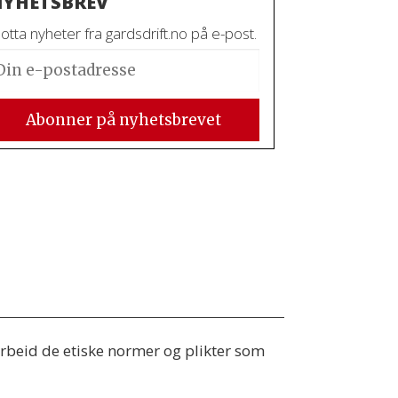
YHETSBREV
tta nyheter fra gardsdrift.no på e-post.
 arbeid de etiske normer og plikter som