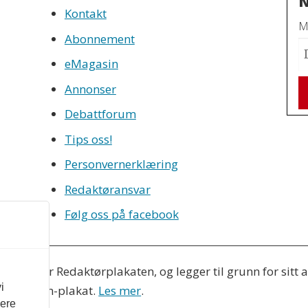
N
Kontakt
Mo
Abonnement
eMagasin
Annonser
Debattforum
Tips oss!
Personvernerklæring
Redaktøransvar
Følg oss på facebook
eres etter Redaktørplakaten, og legger til grunn for sitt
i
Vær Varsom-plakat.
Les mer
.
vere