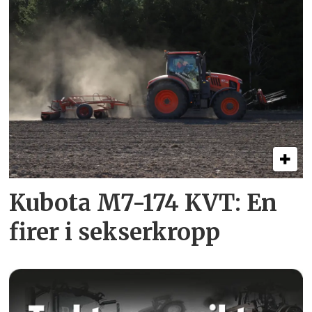
Kubota M7-174 KVT: En
firer i sekserkropp