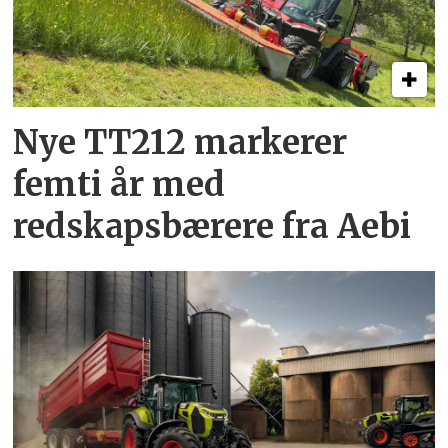
Nye TT212 markerer
femti år­ med
redskapsbærere fra Aebi