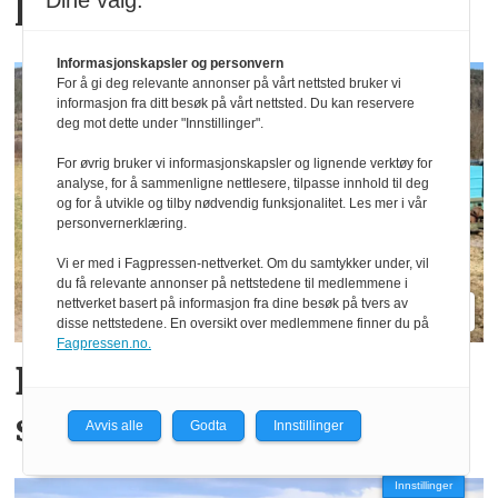
Dine valg:
komfort
Informasjonskapsler og personvern
For å gi deg relevante annonser på vårt nettsted bruker vi
informasjon fra ditt besøk på vårt nettsted. Du kan reservere
deg mot dette under "Innstillinger".
For øvrig bruker vi informasjonskapsler og lignende verktøy for
analyse, for å sammenligne nettlesere, tilpasse innhold til deg
og for å utvikle og tilby nødvendig funksjonalitet. Les mer i vår
personvernerklæring.
Vi er med i Fagpressen-nettverket. Om du samtykker under, vil
du få relevante annonser på nettstedene til medlemmene i
nettverket basert på informasjon fra dine besøk på tvers av
disse nettstedene. En oversikt over medlemmene finner du på
Fagpressen.no.
Direkte­så­maskina
skjærer gjennom enga
Avvis alle
Godta
Innstillinger
Innstillinger