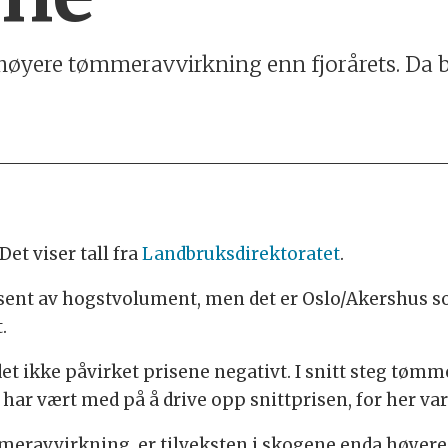
en høyere tømmeravvirkning enn fjorårets. Da 
Det viser tall fra
Landbruksdirektoratet
.
sent av hogstvolument, men det er Oslo/Akershus so
.
et ikke påvirket prisene negativt. I snitt steg tømm
har vært med på å drive opp snittprisen, for her va
meravvirkning, er tilveksten i skogene enda høyere