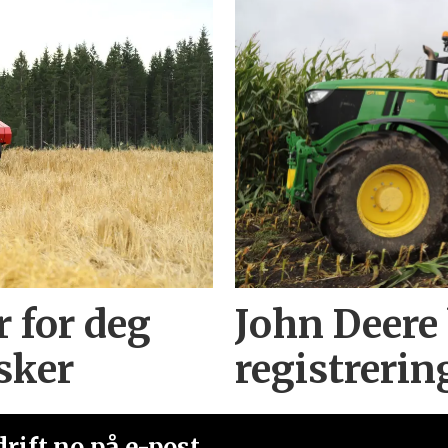
r for deg
John Deere
sker
registrerin
rift.no på e-post