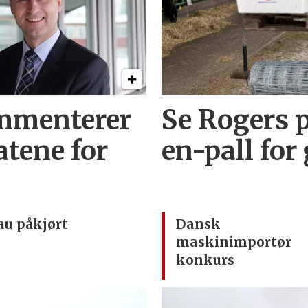
mmenterer
Se Rogers p
atene for
en-pall for
au påkjørt
Dansk
maskinimportør
konkurs