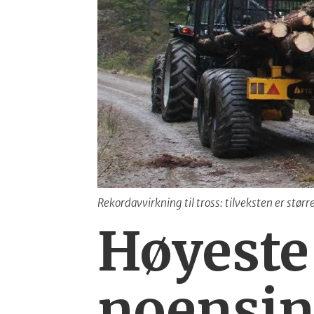
Rekordavvirkning til tross: tilveksten er stø
Høyeste
noensi