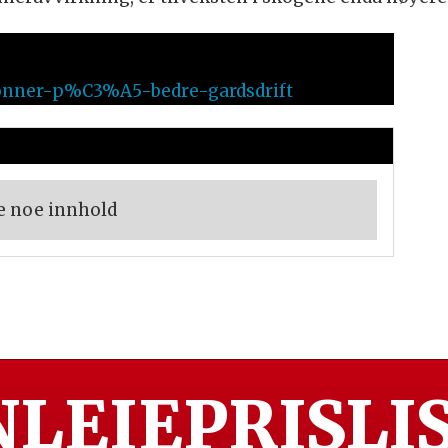
/abonner-p%C3%A5-bedre-gardsdrift
e noe innhold
LEIEPRISLIS