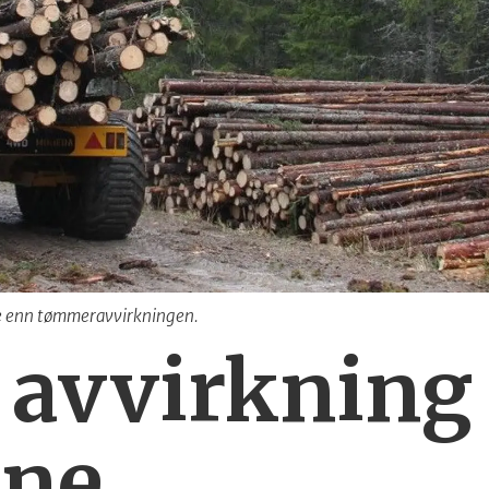
rre enn tømmeravvirkningen.
 avvirkning
nne