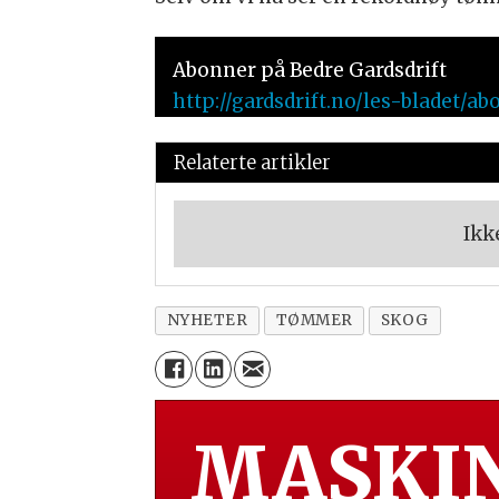
Abonner på Bedre Gardsdrift
http://gardsdrift.no/les-bladet
Relaterte artikler
Ikk
NYHETER
TØMMER
SKOG
MASKIN