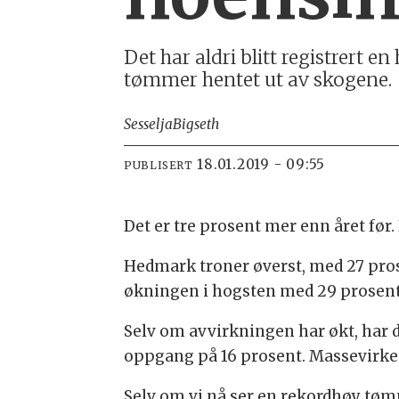
Det har aldri blitt registrert 
tømmer hentet ut av skogene.
Sesselja
Bigseth
18.01.2019 - 09:55
PUBLISERT
Det er tre prosent mer enn året før. 
Hedmark troner øverst, med 27 pro
økningen i hogsten med 29 prosent
Selv om avvirkningen har økt, har d
oppgang på 16 prosent. Massevirke 
Selv om vi nå ser en rekordhøy tøm