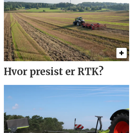
Hvor presist er RTK?