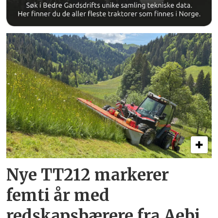
Nye TT212 markerer
femti år­ med
redskapsbærere fra Aebi