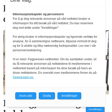
Dine valg:
Hvilke merker er størst i
Informasjonskapsler og personvern
ditt fylke?
For å gi deg relevante annonser på vårt nettsted bruker vi
informasjon fra ditt besøk på vårt nettsted. Du kan reservere
deg mot dette under "Innstillinger".
For øvrig bruker vi informasjonskapsler og lignende verktøy for
analyse, for å sammenligne nettlesere, tilpasse innhold til deg
og for å utvikle og tilby nødvendig funksjonalitet. Les mer i vår
personvernerklæring.
Vi er med i Fagpressen-nettverket. Om du samtykker under, vil
du få relevante annonser på nettstedene til medlemmene i
nettverket basert på informasjon fra dine besøk på tvers av
disse nettstedene. En oversikt over medlemmene finner du på
Fagpressen.no.
Avvis alle
Godta
Innstillinger
Fendt gjør endringer i
Innstillinger