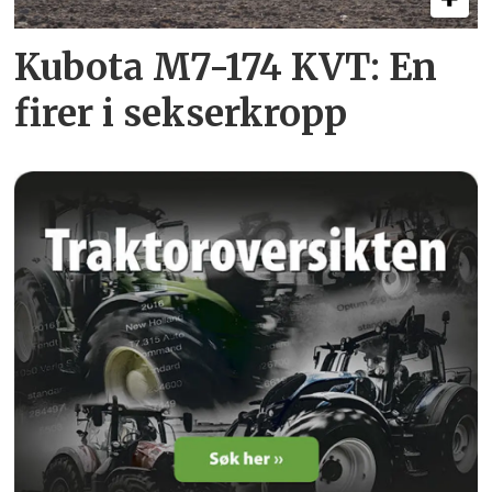
Kubota M7-174 KVT: En
firer i sekserkropp