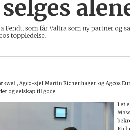
selges alen
ra Fendt, som får Valtra som ny partner og s
cos toppledelse.
arkwell, Agco-sjef Martin Richenhagen og Agcos Eu
r og selskap til gode.
I et
Mass
bekr
Rich