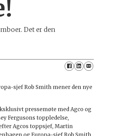
e!
amboer. Det er den
ropa-sjef Rob Smith mener den nye
 eksklusivt pressemøte med Agco og
ey Fergusons toppledelse,
efter Agcos toppsjef, Martin
enhagen og Europa-sjef Rob Smith,