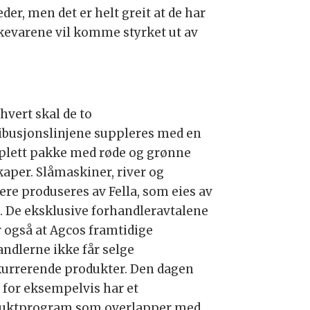
er, men det er helt greit at de har
kevarene vil komme styrket ut av
hvert skal de to
ribusjonslinjene suppleres med en
lett pakke med røde og grønne
kaper. Slåmaskiner, river og
ere produseres av Fella, som eies av
. De eksklusive forhandleravtalene
r også at Agcos framtidige
andlerne ikke får selge
urrerende produkter. Den dagen
 for eksempelvis har et
uktprogram som overlapper med