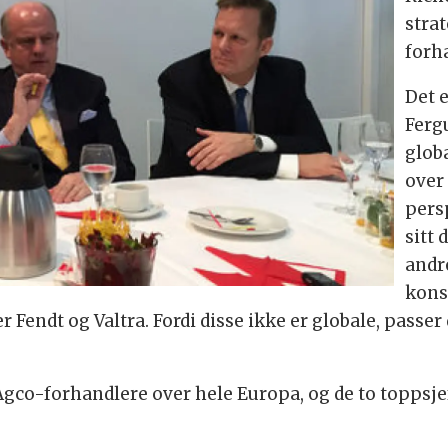
stra
forh
Det 
Ferg
glob
over 
pers
sitt
andr
kons
 Fendt og Valtra. Fordi disse ikke er globale, passe
co-forhandlere over hele Europa, og de to toppsjef