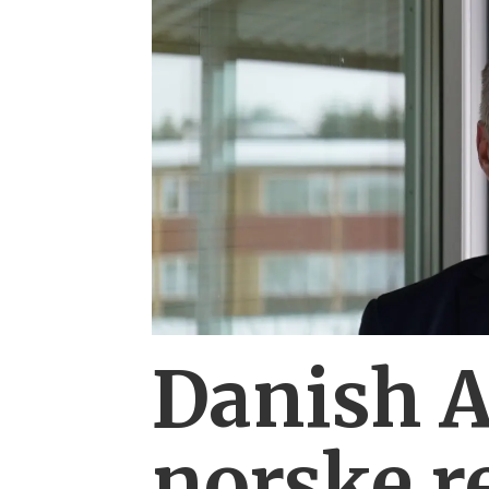
Danish 
norske r