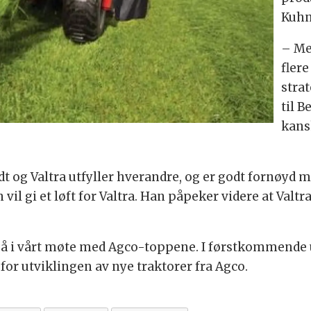
Kuhn
– Men
flere
strat
til B
kans
ndt og Valtra utfyller hverandre, og er godt fornøyd
vil gi et løft for Valtra. Han påpeker videre at Valt
så i vårt møte med Agco-toppene. I førstkommende u
for utviklingen av nye traktorer fra Agco.