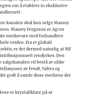
tegien om å etablere to eksklusive
andlernett.
ene kanalen skal kun selge Massey
uson. Massey Ferguson er Agcos
ale merkevare med forhandlere
hele verden. Fra et globalt
pektiv, er det dermed naturlig at MF
 distribusjonsnett rendyrkes. Den
e salgskanalen vil bestå av ulike
tellasjoner av Fendt, Valtra og
r det godt å samle disse merkene der
ene er krystallklare på at