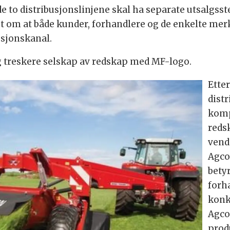
 to distribusjonslinjene skal ha separate utsalgssted
t om at både kunder, forhandlere og de enkelte mer
usjonskanal.
og treskere selskap av redskap med MF-logo.
Etter
dist
komp
reds
vend
Agco
bety
forh
konk
Agco
prod