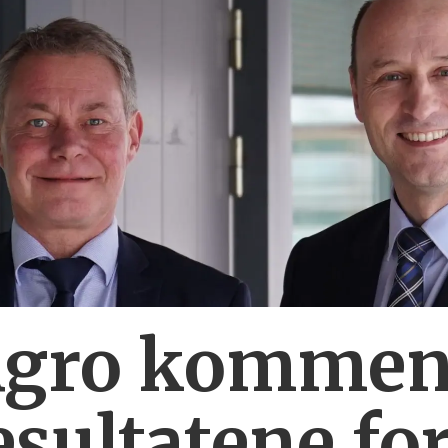
Agro komment
esultatene fo