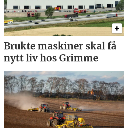
Brukte maskiner skal få
nytt liv hos Grimme