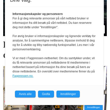
Dine valg:
Informasjonskapsler og personvern
For å gi deg relevante annonser på vårt nettsted bruker vi
informasjon fra ditt besøk på vårt nettsted. Du kan reservere
deg mot dette under "Innstillinger".
For øvrig bruker vi informasjonskapsler og lignende verktøy for
analyse, for å sammenligne nettlesere, tilpasse innhold til deg
Hvilke merker er størst i
og for å utvikle og tilby nødvendig funksjonalitet. Les mer i vår
personvernerklæring.
ditt fylke?
Vi er med i Fagpressen-nettverket. Om du samtykker under, vil
du få relevante annonser på nettstedene til medlemmene i
nettverket basert på informasjon fra dine besøk på tvers av
disse nettstedene. En oversikt over medlemmene finner du på
Fagpressen.no.
Avvis alle
Godta
Innstillinger
Innstillinger