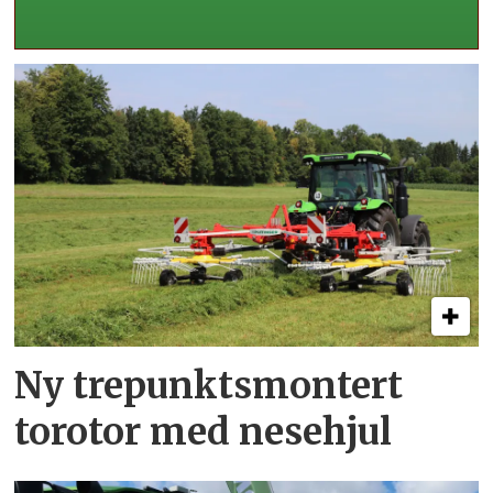
Ny trepunkts­montert
torotor med nesehjul