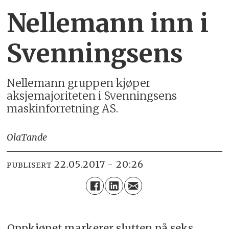
Nellemann inn i
Svenningsens
Nellemann gruppen kjøper
aksjemajoriteten i Svenningsens
maskinforretning AS.
Ola
Tande
22.05.2017 - 20:26
PUBLISERT
Oppkjøpet markerer slutten på seks