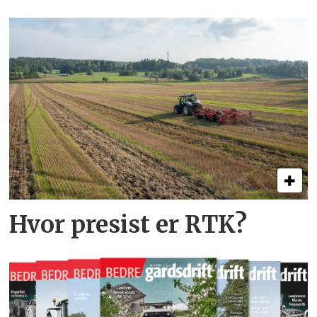
Hvor presist er RTK?