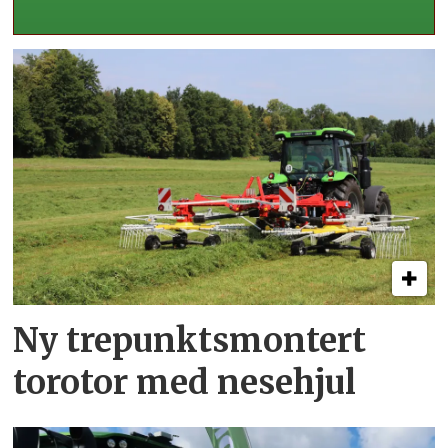
Ny trepunkts­montert
torotor med nesehjul