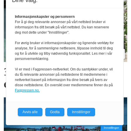
Dine valg:
Informasjonskapsler og personvern
For å gi deg relevante annonser på vårt nettsted bruker vi
informasjon fra ditt besøk på vårt nettsted. Du kan reservere
deg mot dette under "Innstillinger".
For øvrig bruker vi informasjonskapsler og lignende verktøy for
analyse, for å sammenligne nettlesere, tilpasse innhold til deg
og for å utvikle og tilby nødvendig funksjonalitet. Les mer i vår
personvernerklæring.
300 kroner timen med
Vi er med i Fagpressen-nettverket. Om du samtykker under, vil
du få relevante annonser på nettstedene til medlemmene i
nettverket basert på informasjon fra dine besøk på tvers av
epler og moreller
disse nettstedene. En oversikt over medlemmene finner du på
Fagpressen.no.
Avvis alle
Godta
Innstillinger
Innstillinger