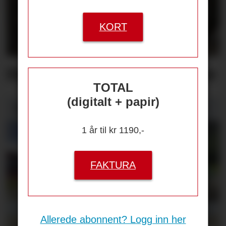
KORT
Hjelp oss å bli enda bedre
TOTAL
(digitalt + papir)
SERIE: Vi følger familien
1 år til kr 1190,-
FAKTURA
Allerede abonnent? Logg inn her