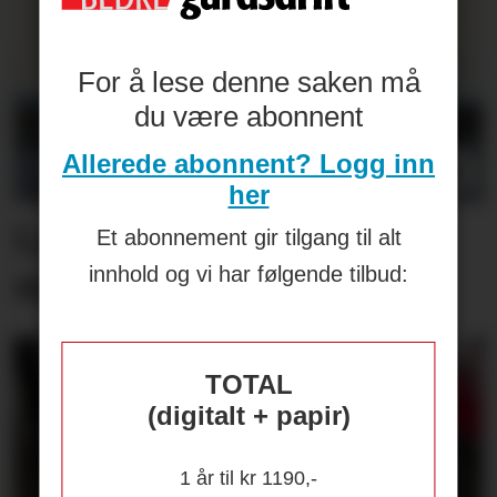
For å lese denne saken må
du være abonnent
Allerede abonnent? Logg inn
her
Lagmannsretten avslo
Et abonnement gir tilgang til alt
innhold og vi har følgende tilbud:
motorveganke
TOTAL
(digitalt + papir)
1 år til kr 1190,-