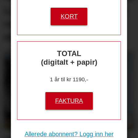
Lastebilen er et rullende
KORT
verksted med alt av
utstyr
TOTAL
(digitalt + papir)
1 år til kr 1190,-
FAKTURA
Allerede abonnent? Logg inn her