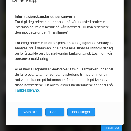
Dine valg:
Informasjonskapsler og personvern
For å gi deg relevante annonser på vårt nettsted bruker vi
informasjon fra ditt besøk på vårt nettsted. Du kan reservere
deg mot dette under "Innstillinger".
For øvrig bruker vi informasjonskapsler og lignende verktøy for
analyse, for å sammenligne nettlesere, tilpasse innhold til deg
og for å utvikle og tilby nødvendig funksjonalitet. Les mer i vår
personvernerklæring.
New Holland dobler i
Vi er med i Fagpressen-nettverket. Om du samtykker under, vil
du få relevante annonser på nettstedene til medlemmene i
2026
nettverket basert på informasjon fra dine besøk på tvers av
disse nettstedene. En oversikt over medlemmene finner du på
Fagpressen.no.
Avvis alle
Godta
Innstillinger
Innstillinger