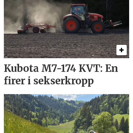
Kubota M7-174 KVT: En
firer i sekserkropp