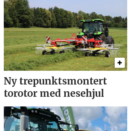
Ny trepunkts­montert
torotor med nesehjul