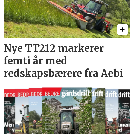
Nye TT212 markerer
femti år­ med
redskapsbærere fra Aebi