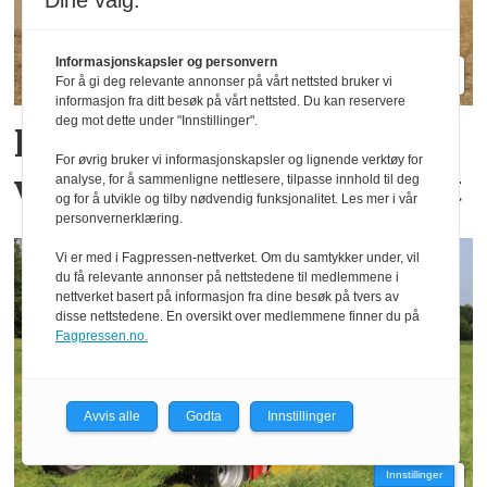
Dine valg:
Informasjonskapsler og personvern
For å gi deg relevante annonser på vårt nettsted bruker vi
informasjon fra ditt besøk på vårt nettsted. Du kan reservere
deg mot dette under "Innstillinger".
Her sår de korn og fang­
For øvrig bruker vi informasjonskapsler og lignende verktøy for
vekster i samme overfart
analyse, for å sammenligne nettlesere, tilpasse innhold til deg
og for å utvikle og tilby nødvendig funksjonalitet. Les mer i vår
personvernerklæring.
Vi er med i Fagpressen-nettverket. Om du samtykker under, vil
du få relevante annonser på nettstedene til medlemmene i
nettverket basert på informasjon fra dine besøk på tvers av
disse nettstedene. En oversikt over medlemmene finner du på
Fagpressen.no.
Avvis alle
Godta
Innstillinger
Innstillinger