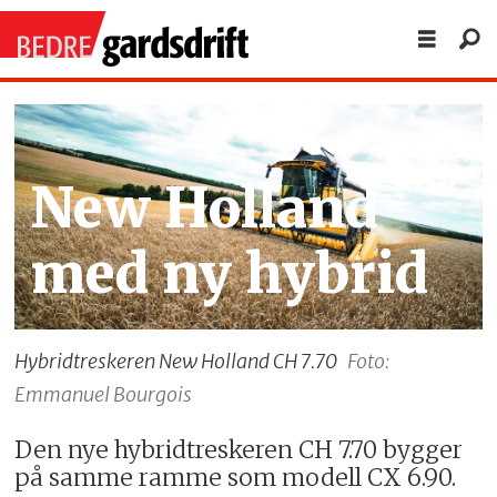
New Holland
med ny hybrid
Hybridtreskeren New Holland CH 7.70
Foto:
Emmanuel Bourgois
Den nye hybridtreskeren CH 7.70 bygger
på samme ramme som modell CX 6.90.