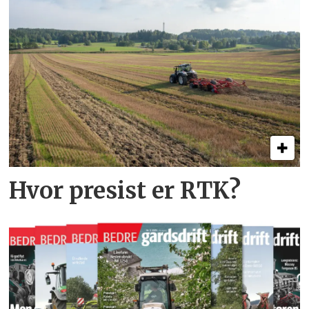
Hvor presist er RTK?