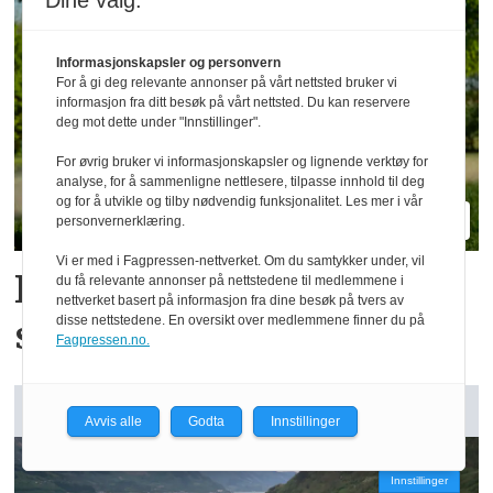
Dine valg:
Informasjonskapsler og personvern
For å gi deg relevante annonser på vårt nettsted bruker vi
informasjon fra ditt besøk på vårt nettsted. Du kan reservere
deg mot dette under "Innstillinger".
For øvrig bruker vi informasjonskapsler og lignende verktøy for
analyse, for å sammenligne nettlesere, tilpasse innhold til deg
og for å utvikle og tilby nødvendig funksjonalitet. Les mer i vår
personvernerklæring.
Vi er med i Fagpressen-nettverket. Om du samtykker under, vil
Kramp tar inn
du få relevante annonser på nettstedene til medlemmene i
nettverket basert på informasjon fra dine besøk på tvers av
disse nettstedene. En oversikt over medlemmene finner du på
strømapparater med app
Fagpressen.no.
GARDSANALYSE:
Avvis alle
Godta
Innstillinger
Innstillinger