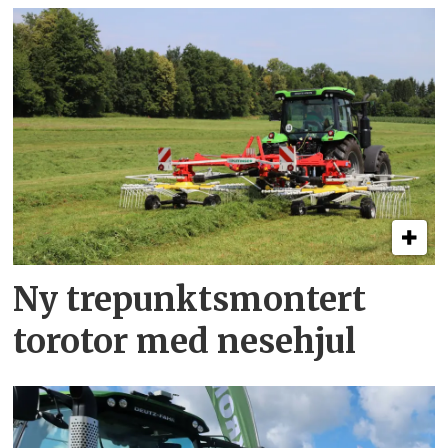
Ny trepunkts­montert
torotor med nesehjul