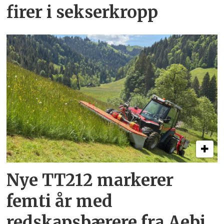
firer i sekserkropp
Nye TT212 markerer
femti år­ med
redskapsbærere fra Aebi