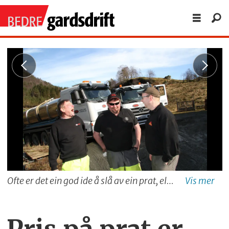
Ofte er det ein god ide å slå av ein prat, eller for den del dra ei skrøne. Sjølv om slike påfunn ikkje er oppført i Bedre Gardsdrifts maskinleigeprisliste.