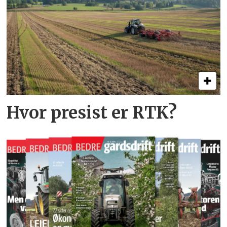
Hvor presist er RTK?