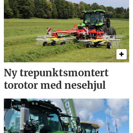
Ny trepunkts­montert
torotor med nesehjul