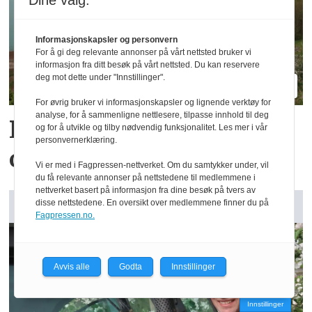
Dine valg:
Informasjonskapsler og personvern
For å gi deg relevante annonser på vårt nettsted bruker vi
informasjon fra ditt besøk på vårt nettsted. Du kan reservere
deg mot dette under "Innstillinger".
For øvrig bruker vi informasjonskapsler og lignende verktøy for
analyse, for å sammenligne nettlesere, tilpasse innhold til deg
Reidar har million­
og for å utvikle og tilby nødvendig funksjonalitet. Les mer i vår
personvernerklæring.
omsetning fra 75 dekar
Vi er med i Fagpressen-nettverket. Om du samtykker under, vil
du få relevante annonser på nettstedene til medlemmene i
nettverket basert på informasjon fra dine besøk på tvers av
disse nettstedene. En oversikt over medlemmene finner du på
GARDSANALYSE: Vår kommentar
Fagpressen.no.
Avvis alle
Godta
Innstillinger
Innstillinger