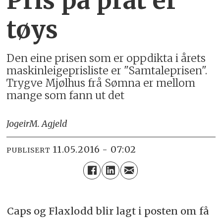
Pris på prat er
tøys
Den eine prisen som er oppdikta i årets
maskinleigeprisliste er "Samtaleprisen".
Trygve Mjølhus frå Sømna er mellom
mange som fann ut det
Jogeir
M. Agjeld
11.05.2016 - 07:02
PUBLISERT
Caps og Flaxlodd blir lagt i posten om få