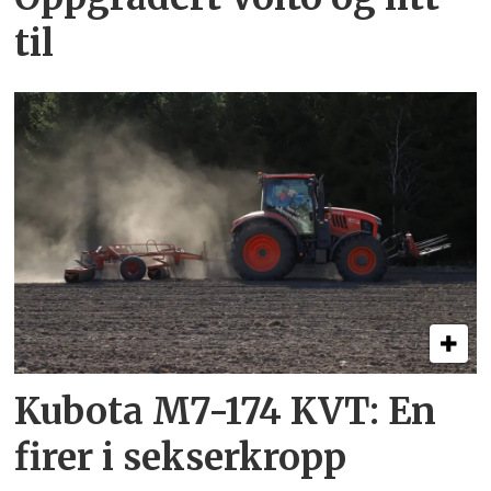
til
Kubota M7-174 KVT: En
firer i sekserkropp