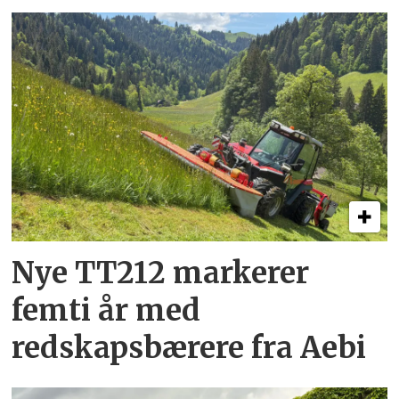
Nye TT212 markerer
femti år­ med
redskapsbærere fra Aebi