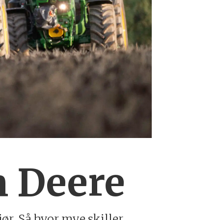
n Deere
ør. Så hvor mye skiller