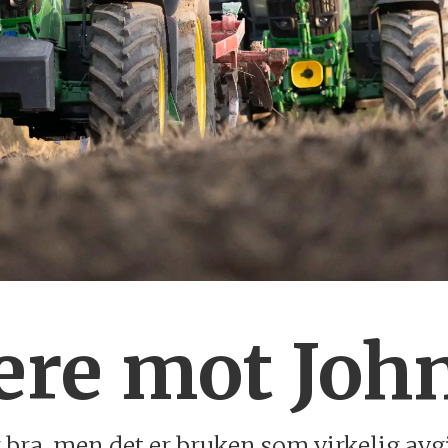
ere mot Joh
 bra, men det er bruken som virkelig avgj