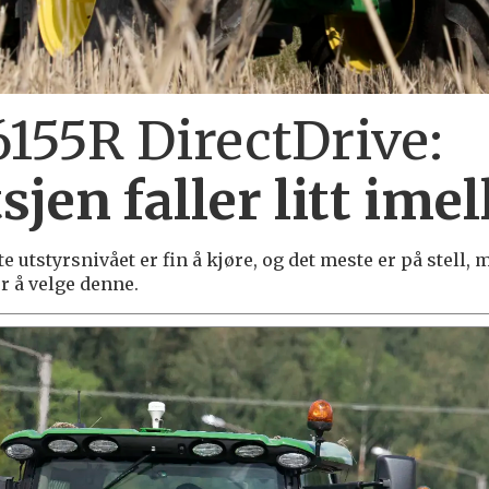
6155R DirectDrive:
jen faller litt ime
utstyrsnivået er fin å kjøre, og det meste er på stell, 
r å velge denne.