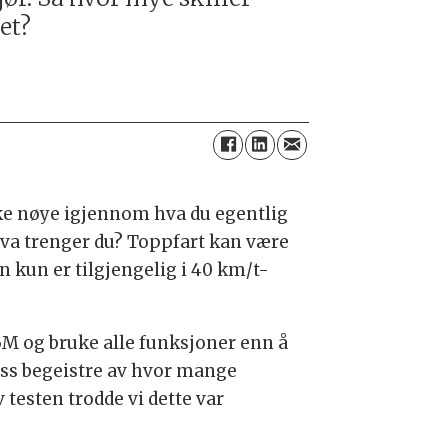
et?
enke nøye igjennom hva du egentlig
 hva trenger du? Toppfart kan være
n kun er tilgjengelig i 40 km/t-
6M og bruke alle funksjoner enn å
 oss begeistre av hvor mange
 testen trodde vi dette var