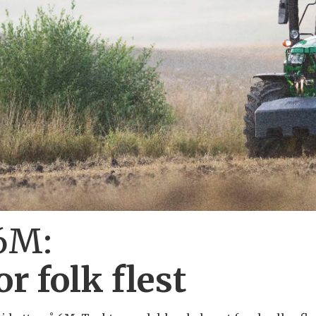
6M:
r folk flest