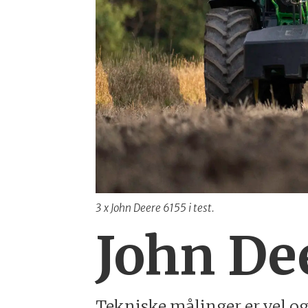
3 x John Deere 6155 i test.
John De
Tekniske målinger er vel og