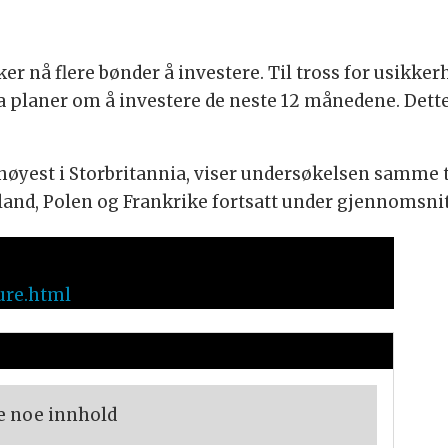
er nå flere bønder å investere. Til tross for usikker
ia planer om å investere de neste 12 månedene. Dett
 høyest i Storbritannia, viser undersøkelsen samme t
land, Polen og Frankrike fortsatt under gjennomsnitt
ure.html
e noe innhold