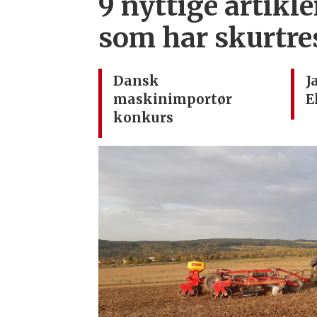
9 nyttige artikle
som har skurtre
Dansk
J
maskinimportør
E
konkurs