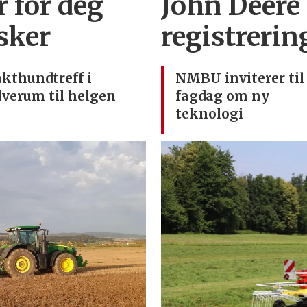
r for deg
John Deere
sker
registrerin
akthundtreff i
NMBU inviterer til
lverum til helgen
fagdag om ny
teknologi