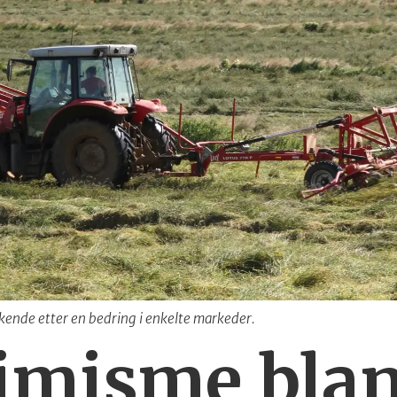
kende etter en bedring i enkelte markeder.
imisme blan