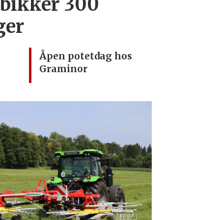
 bikker 300
ger
Åpen potetdag hos
Graminor