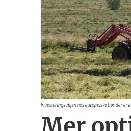
Investeringsviljen hos europeiske bønder er ø
Mer opt