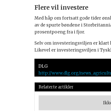
Flere vil investere
Med håp om fortsatt gode tider ønsk
av de spurte bøndene i Storbritann
prosentpoeng fra i fjor.
Selv om investeringsviljen er klart
Likevel er investeringsviljen i Tysk
DLG
http://www.dlg.org/news_agricult
Relaterte artikler
Ikk