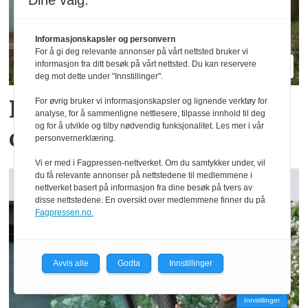
Dine valg:
Informasjonskapsler og personvern
For å gi deg relevante annonser på vårt nettsted bruker vi
informasjon fra ditt besøk på vårt nettsted. Du kan reservere
deg mot dette under "Innstillinger".
Reidar har million­
For øvrig bruker vi informasjonskapsler og lignende verktøy for
analyse, for å sammenligne nettlesere, tilpasse innhold til deg
og for å utvikle og tilby nødvendig funksjonalitet. Les mer i vår
omsetning fra 75 dekar
personvernerklæring.
Vi er med i Fagpressen-nettverket. Om du samtykker under, vil
du få relevante annonser på nettstedene til medlemmene i
GARDSANALYSE: Vår kommentar
nettverket basert på informasjon fra dine besøk på tvers av
disse nettstedene. En oversikt over medlemmene finner du på
Fagpressen.no.
Avvis alle
Godta
Innstillinger
Innstillinger