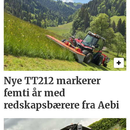
Nye TT212 markerer
femti år­ med
redskapsbærere fra Aebi