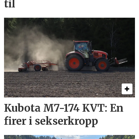
til
Kubota M7-174 KVT: En
firer i sekserkropp