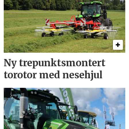
Ny trepunkts­montert
torotor med nesehjul