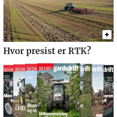
Hvor presist er RTK?