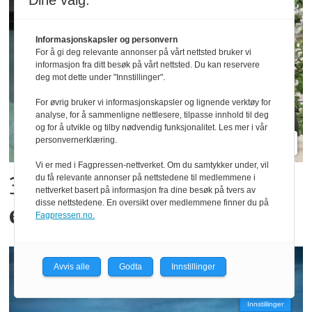
Dine valg:
Informasjonskapsler og personvern
For å gi deg relevante annonser på vårt nettsted bruker vi
informasjon fra ditt besøk på vårt nettsted. Du kan reservere
deg mot dette under "Innstillinger".
For øvrig bruker vi informasjonskapsler og lignende verktøy for
analyse, for å sammenligne nettlesere, tilpasse innhold til deg
og for å utvikle og tilby nødvendig funksjonalitet. Les mer i vår
personvernerklæring.
Vi er med i Fagpressen-nettverket. Om du samtykker under, vil
300 kroner timen med
du få relevante annonser på nettstedene til medlemmene i
nettverket basert på informasjon fra dine besøk på tvers av
disse nettstedene. En oversikt over medlemmene finner du på
epler og moreller
Fagpressen.no.
Avvis alle
Godta
Innstillinger
Innstillinger