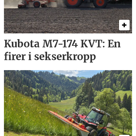
Kubota M7-174 KVT: En
firer i sekserkropp