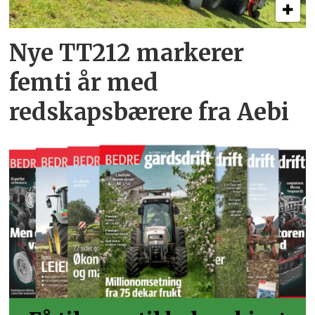
Nye TT212 markerer
femti år­ med
redskapsbærere fra Aebi