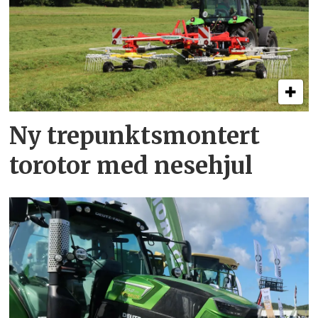
Ny trepunkts­montert
torotor med nesehjul