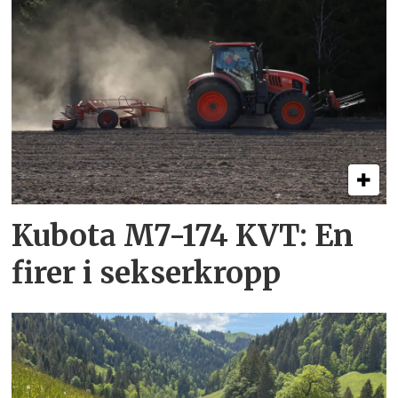
Kubota M7-174 KVT: En
firer i sekserkropp