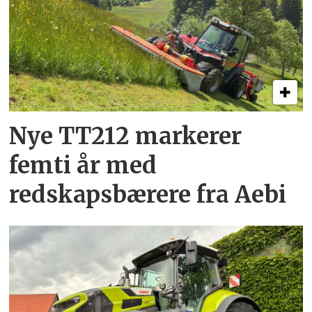
Nye TT212 markerer
femti år­ med
redskapsbærere fra Aebi