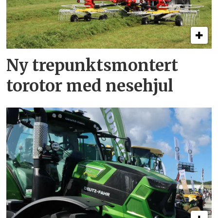
Ny trepunkts­montert
torotor med nesehjul