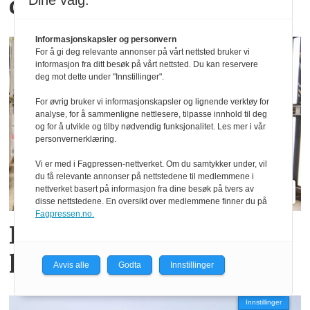
ditt fylke?
Dine valg:
Informasjonskapsler og personvern
For å gi deg relevante annonser på vårt nettsted bruker vi
informasjon fra ditt besøk på vårt nettsted. Du kan reservere
deg mot dette under "Innstillinger".
For øvrig bruker vi informasjonskapsler og lignende verktøy for
analyse, for å sammenligne nettlesere, tilpasse innhold til deg
og for å utvikle og tilby nødvendig funksjonalitet. Les mer i vår
personvernerklæring.
Vi er med i Fagpressen-nettverket. Om du samtykker under, vil
du få relevante annonser på nettstedene til medlemmene i
nettverket basert på informasjon fra dine besøk på tvers av
disse nettstedene. En oversikt over medlemmene finner du på
Fagpressen.no.
Fendt gjør endringer i
ledelsen
Avvis alle
Godta
Innstillinger
Innstillinger