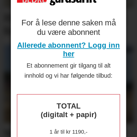
Fra venting til handling
For å lese denne saken må
for Mona og Thomas
du være abonnent
Allerede abonnent? Logg inn
her
Et abonnement gir tilgang til alt
innhold og vi har følgende tilbud:
TOTAL
(digitalt + papir)
Ny dato for Kirkenær
1 år til kr 1190,-