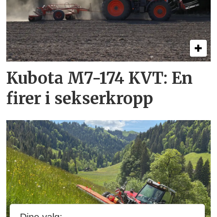
Kubota M7-174 KVT: En
firer i sekserkropp