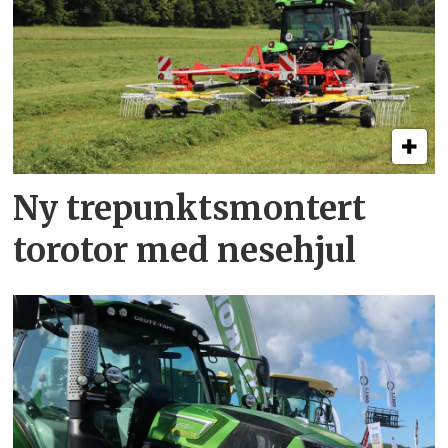
Ny trepunkts­montert
torotor med nesehjul