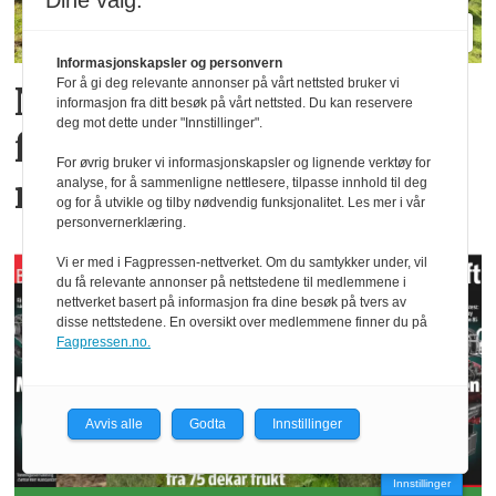
Dine valg:
Informasjonskapsler og personvern
For å gi deg relevante annonser på vårt nettsted bruker vi
Nye TT212 markerer
informasjon fra ditt besøk på vårt nettsted. Du kan reservere
deg mot dette under "Innstillinger".
femti år­ med
For øvrig bruker vi informasjonskapsler og lignende verktøy for
redskapsbærere fra Aebi
analyse, for å sammenligne nettlesere, tilpasse innhold til deg
og for å utvikle og tilby nødvendig funksjonalitet. Les mer i vår
personvernerklæring.
Vi er med i Fagpressen-nettverket. Om du samtykker under, vil
du få relevante annonser på nettstedene til medlemmene i
nettverket basert på informasjon fra dine besøk på tvers av
disse nettstedene. En oversikt over medlemmene finner du på
Fagpressen.no.
Avvis alle
Godta
Innstillinger
Innstillinger