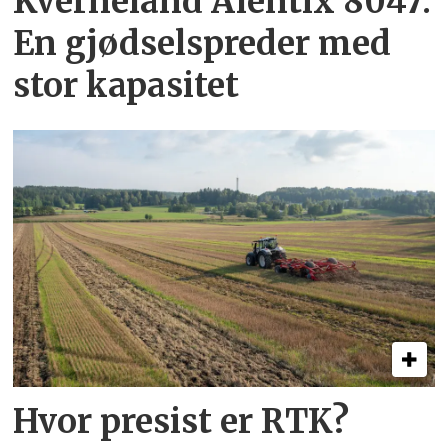
Kverneland Alentix 8047:
En gjødsel­spreder med
stor kapasitet
Hvor presist er RTK?