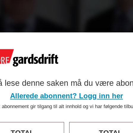
Agro komment
esultatene fo
å lese denne saken må du være abo
Allerede abonnent? Logg inn her
 abonnement gir tilgang til alt innhold og vi har følgende tilb
TOTAL
TOTAL