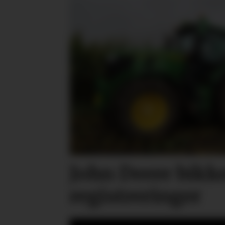
John Deere bikk
registreringer