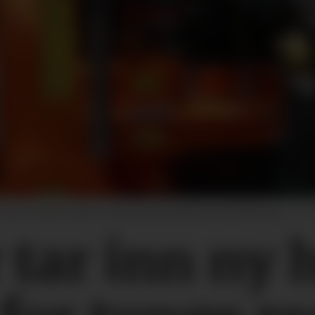
ruker samme traktor til lasting og utkjøring med fullfôrvogn.
Per 
tar inn ny 