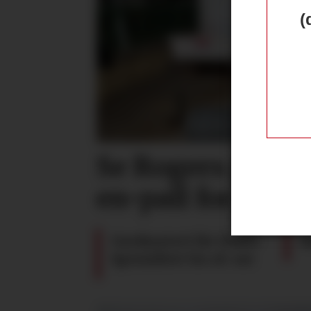
(
Se Rogers prakti
en-pall for gjer
Gardsysteri får tildelt
S
Spesialitet for øl-ost