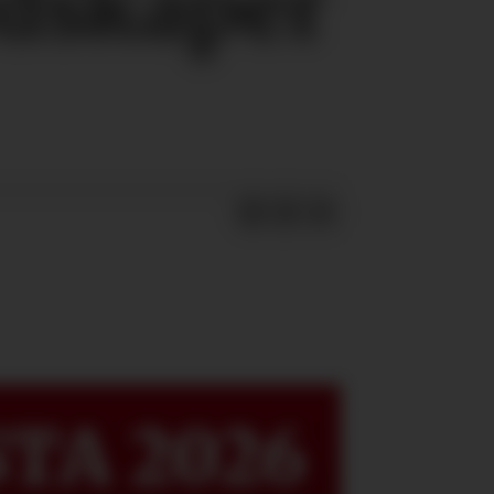
edskaper
TA 2026