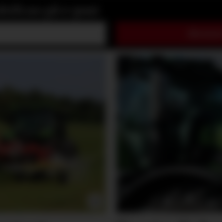
rift.no på e-post