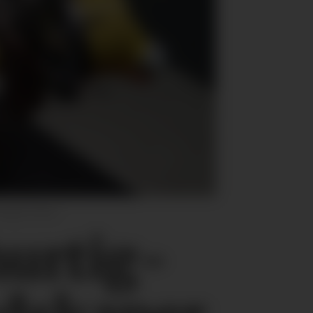
Magne Tøsse
hurtig­