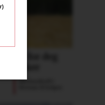
r)
tikler for deg
urtresker
Jakthundtreff i
Elverum til helgen