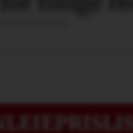
 for tunge r
t av SIWI Combi-hitch.
LEIEPRISLIS