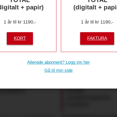
digitalt + papir)
(digitalt + papi
1 år til kr 1190,-
1 år til kr 1190,-
KORT
FAKTURA
ske alt i
9 nyttige ar
Allerede abonnent? Logg inn her
Gå til min side
ding
som har sk
au påkjørt
Dansk
maskinimportør
konkurs