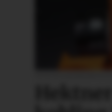
Dette kan være et godt hjelpemiddel hvis du b
Hektner 