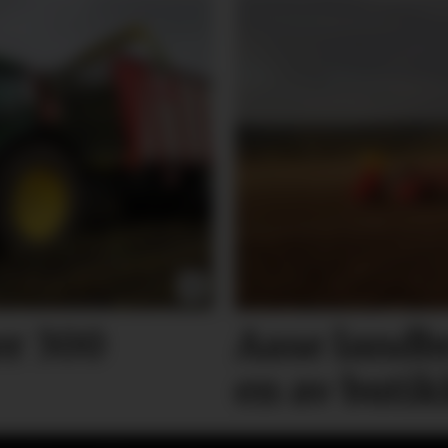
er 300
Aase landb
en av buti