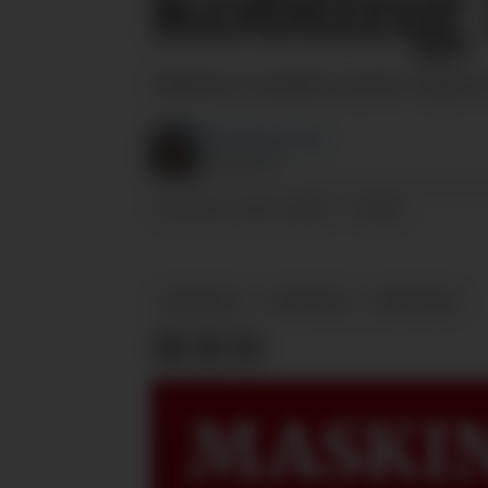
kobling
Hektner maskin starter impor
Per Magne
Tøsse
JOURNALIST
18.11.2024 - 09:08
PUBLISERT
REDSKAP
NYHETER
HEKTNER
MASKIN