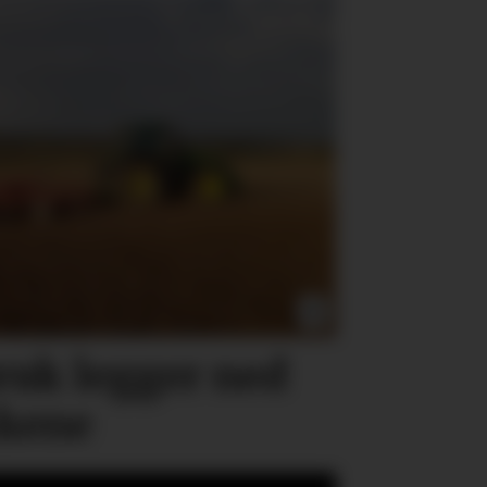
ruk legger ned
kkene