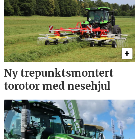
Ny trepunkts­montert
torotor med nesehjul