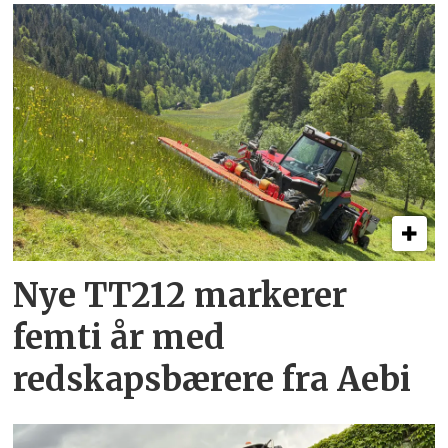
Nye TT212 markerer
femti år­ med
redskapsbærere fra Aebi