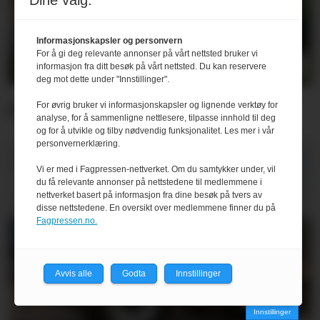
Dine valg:
Informasjonskapsler og personvern
For å gi deg relevante annonser på vårt nettsted bruker vi
informasjon fra ditt besøk på vårt nettsted. Du kan reservere
deg mot dette under "Innstillinger".
Gjødselprisene skal ned
For øvrig bruker vi informasjonskapsler og lignende verktøy for
analyse, for å sammenligne nettlesere, tilpasse innhold til deg
og for å utvikle og tilby nødvendig funksjonalitet. Les mer i vår
personvernerklæring.
VETERANEN:
Vi er med i Fagpressen-nettverket. Om du samtykker under, vil
du få relevante annonser på nettstedene til medlemmene i
nettverket basert på informasjon fra dine besøk på tvers av
disse nettstedene. En oversikt over medlemmene finner du på
Fagpressen.no.
Avvis alle
Godta
Innstillinger
Innstillinger