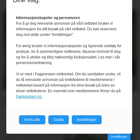
Dine valg:
Informasjonskapsler og personvern
For å gi deg relevante annonser på vårt nettsted bruker vi
informasjon fra ditt besøk på vårt nettsted. Du kan reservere
deg mot dette under "Innstillinger".
For øvrig bruker vi informasjonskapsler og lignende verktøy for
analyse, for å sammenligne nettlesere, tilpasse innhold til deg
og for å utvikle og tilby nødvendig funksjonalitet. Les mer i vår
personvernerklæring.
Vi er med i Fagpressen-nettverket. Om du samtykker under, vil
du få relevante annonser på nettstedene til medlemmene i
nettverket basert på informasjon fra dine besøk på tvers av
disse nettstedene. En oversikt over medlemmene finner du på
Fagpressen.no.
Gjødselprisene skal ned
Avvis alle
Godta
Innstillinger
VETERANEN:
Innstillinger