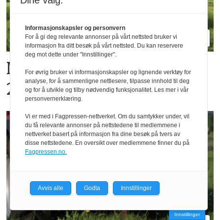
Dine valg:
Informasjonskapsler og personvern
For å gi deg relevante annonser på vårt nettsted bruker vi
informasjon fra ditt besøk på vårt nettsted. Du kan reservere
deg mot dette under "Innstillinger".
New Holland dobler i
For øvrig bruker vi informasjonskapsler og lignende verktøy for
analyse, for å sammenligne nettlesere, tilpasse innhold til deg
2026
og for å utvikle og tilby nødvendig funksjonalitet. Les mer i vår
personvernerklæring.
Vi er med i Fagpressen-nettverket. Om du samtykker under, vil
du få relevante annonser på nettstedene til medlemmene i
nettverket basert på informasjon fra dine besøk på tvers av
disse nettstedene. En oversikt over medlemmene finner du på
Fagpressen.no.
Avvis alle
Godta
Innstillinger
Innstillinger