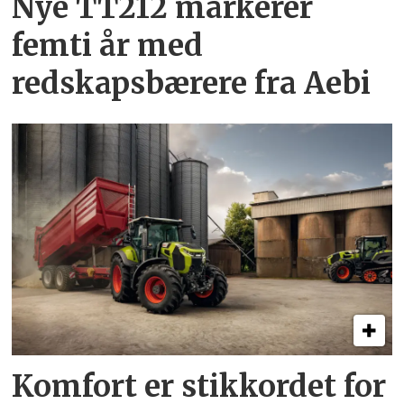
Nye TT212 markerer
femti år­ med
redskapsbærere fra Aebi
Komfort er stikkordet for