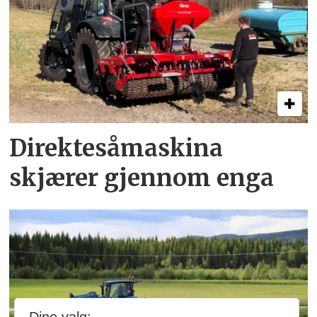
Direkte­så­maskina
skjærer gjennom enga