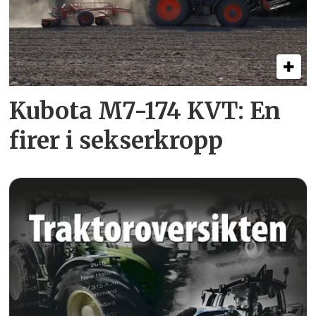
Kubota M7-174 KVT: En
firer i sekserkropp