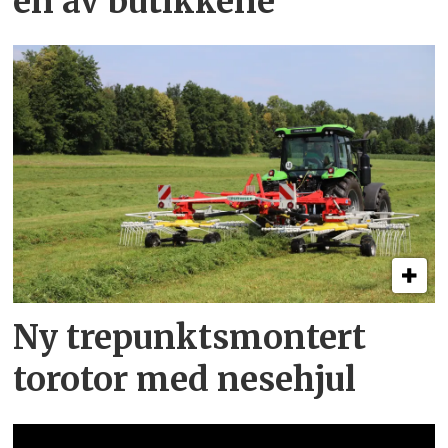
en av butikkene
Ny trepunkts­montert
torotor med nesehjul