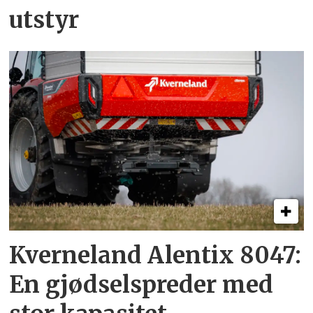
utstyr
Kverneland Alentix 8047:
En gjødsel­spreder med