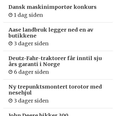
Dansk maskinimportør konkurs
1 dag siden
Aase landbruk legger ned en av
butikkene
3 dager siden
Deutz-Fahr-traktorer får inntil sju
års garanti i Norge
6 dager siden
Ny trepunkts­montert torotor med
nesehjul
3 dager siden
John Deere bikker 300