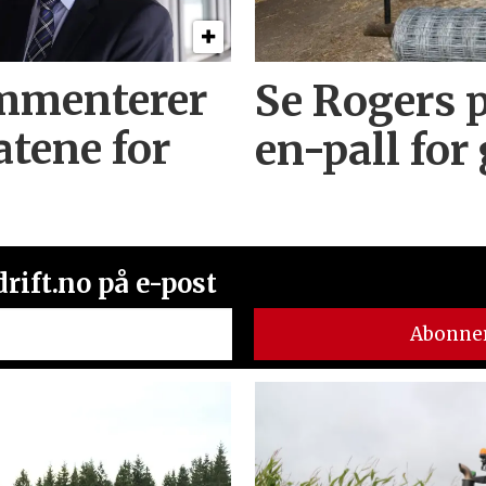
mmenterer
Se Rogers p
atene for
en-pall for
rift.no på e-post