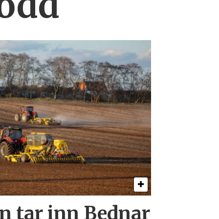
lodd
 tar inn Bednar