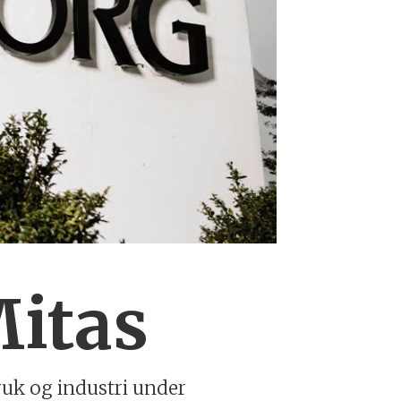
Mitas
ruk og industri under