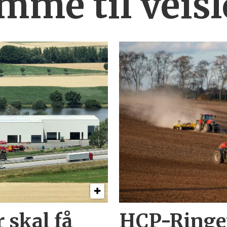
mme til veis
 skal få
HCP-Ringen