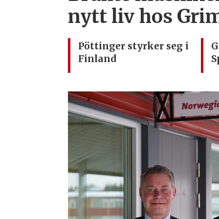
nytt liv hos Gr
Pöttinger styrker seg i
G
Finland
S