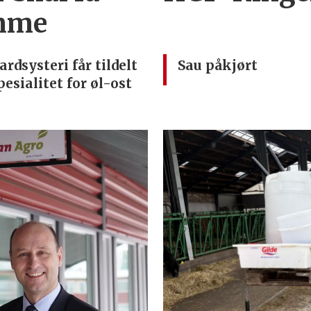
imme
ardsysteri får tildelt
Sau påkjørt
pesialitet for øl-ost