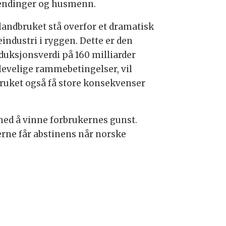
ilendinger og husmenn.
landbruket stå overfor et dramatisk
eindustri i ryggen. Dette er den
duksjonsverdi på 160 milliarder
levelige rammebetingelser, vil
bruket også få store konsekvenser
 med å vinne forbrukernes gunst.
kerne får abstinens når norske