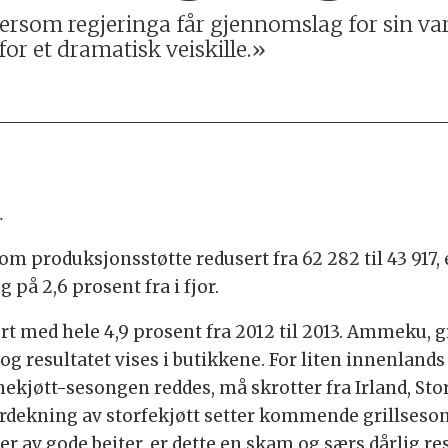
Dersom regjeringa får gjennomslag for sin va
or et dramatisk veiskille.»
.
 om produksjonsstøtte redusert fra 62 282 til 43 917,
 på 2,6 prosent fra i fjor.
t med hele 4,9 prosent fra 2012 til 2013. Ammeku, g
og resultatet vises i butikkene. For liten innenlands 
nnekjøtt-sesongen reddes, må skrotter fra Irland, St
rdekning av storfekjøtt setter kommende grillsesong 
av gode beiter, er dette en skam og særs dårlig re