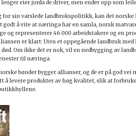
ke lenger eier jorda de driver, men ender opp som le
for sin varslede landbrukspolitikk, kan det norske 
det godt å vite at næringa har en samla, norsk matvar
rge og representerer 46 000 arbeidstakere og en pro
lliansen er klart: Uten et oppegående landbruk med 
 død. Om ikke det er nok, vil en nedbygging av land
enester til næringa.
norske bønder bygger allianser, og de er på god vei
t å levere produkter av høg kvalitet, slik at forbru
butikkhyllene.