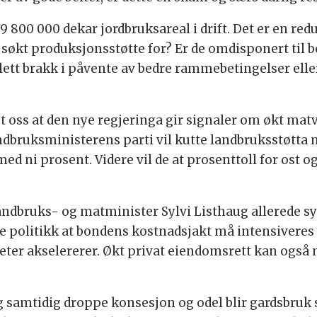
r 9 800 000 dekar jordbruksareal i drift. Det er en re
 søkt produksjonsstøtte for? Er de omdisponert til b
g slett brakk i påvente av bedre rammebetingelser el
t oss at den nye regjeringa gir signaler om økt mat
andbruksministerens parti vil kutte landbruksstøtta 
ed ni prosent. Videre vil de at prosenttoll for ost o
ndbruks- og matminister Sylvi Listhaug allerede syn
 politikk at bondens kostnadsjakt må intensiveres y
ter akselererer. Økt privat eiendomsrett kan også
 samtidig droppe konsesjon og odel blir gardsbruk s