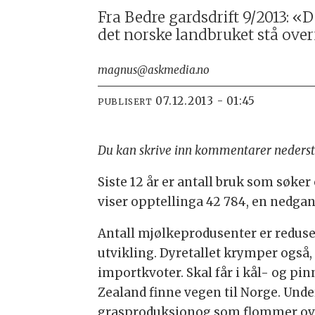
Fra Bedre gardsdrift 9/2013: «
det norske landbruket stå overf
magnus@askmedia.no
07.12.2013 - 01:45
PUBLISERT
Du kan skrive inn kommentarer nederst
Siste 12 år er antall bruk som søker
viser opptellinga 42 784, en nedgang
Antall mjølkeprodusenter er reduser
utvikling. Dyretallet krymper også, 
importkvoter. Skal får i kål- og pi
Zealand finne vegen til Norge. Unde
grasproduksjonog som flommer over 