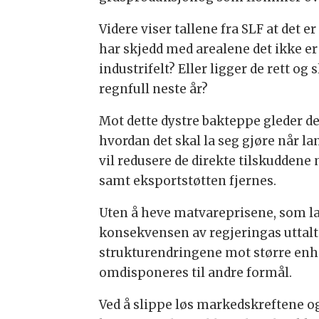
Videre viser tallene fra SLF at det e
har skjedd med arealene det ikke er
industrifelt? Eller ligger de rett o
regnfull neste år?
Mot dette dystre bakteppe gleder de
hvordan det skal la seg gjøre når l
vil redusere de direkte tilskuddene m
samt eksportstøtten fjernes.
Uten å heve matvareprisene, som la
konsekvensen av regjeringas uttalte
strukturendringene mot større enhe
omdisponeres til andre formål.
Ved å slippe løs markedskreftene og