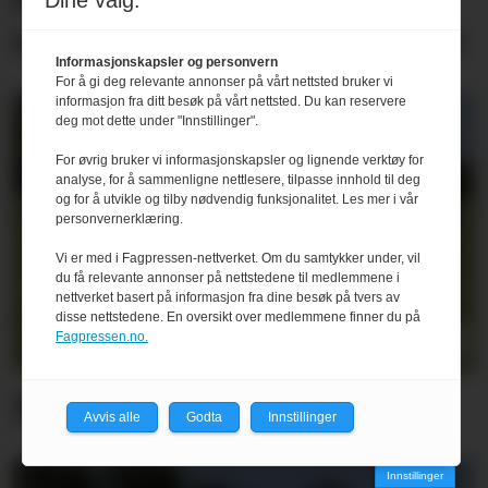
Dine valg:
vekster i samme overfart
Informasjonskapsler og personvern
For å gi deg relevante annonser på vårt nettsted bruker vi
informasjon fra ditt besøk på vårt nettsted. Du kan reservere
deg mot dette under "Innstillinger".
For øvrig bruker vi informasjonskapsler og lignende verktøy for
analyse, for å sammenligne nettlesere, tilpasse innhold til deg
og for å utvikle og tilby nødvendig funksjonalitet. Les mer i vår
personvernerklæring.
Vi er med i Fagpressen-nettverket. Om du samtykker under, vil
du få relevante annonser på nettstedene til medlemmene i
nettverket basert på informasjon fra dine besøk på tvers av
disse nettstedene. En oversikt over medlemmene finner du på
Fagpressen.no.
Novacat blir breiere
Avvis alle
Godta
Innstillinger
Innstillinger