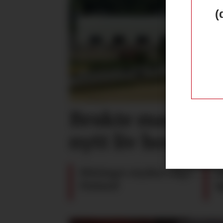
(
Brukte maskiner
nytt liv hos Gr
Pöttinger styrker seg i
G
Finland
S