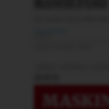
kontroll
Fra 1. januar må en rekke trakt
Magnus
Mo Opsahl
JOURNALIST
24.11.2022 - 08:00
PUBLISERT
NYHETER
EU-KONTROLL
LOVER 
MASKIN