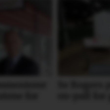
mmenterer
Se Rogers p
atene for
en-pall for