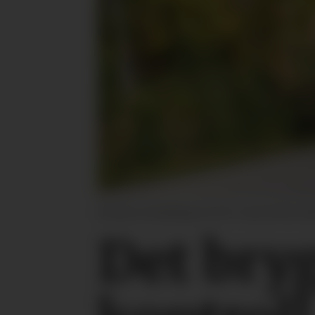
De første innkallingene til EU-kontroll har alle
Det bryg