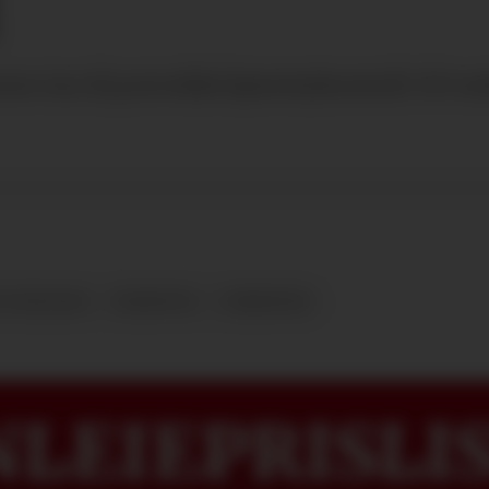
orer inn til periodisk kjøretøykontroll. 150 m
OG REGLER
TRAKTOR
VERKSTED
LEIEPRISLIS