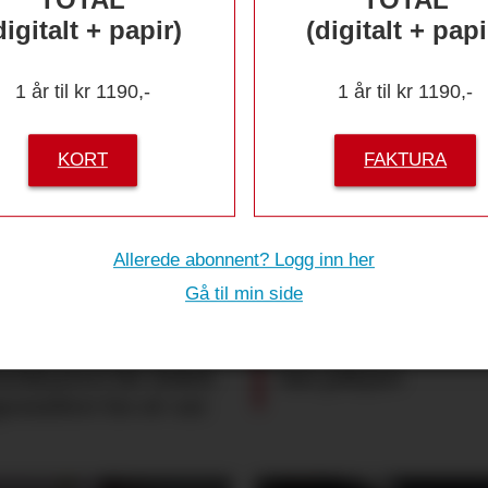
digitalt + papir)
(digitalt + papi
1 år til kr 1190,-
1 år til kr 1190,-
KORT
FAKTURA
 skal få
HCP-Ringen
Allerede abonnent? Logg inn her
Gå til min side
imme
ardsysteri får tildelt
Sau påkjørt
pesialitet for øl-ost