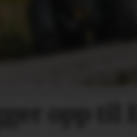
rede blitt sendt ut, men har du kjøpt ny traktor de siste par årene, k
ger opp til 