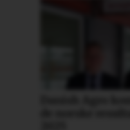
Danish Agro ko
de norske result
2025