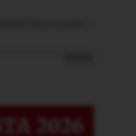
ekanikere vil da være opplært.
TA 2026