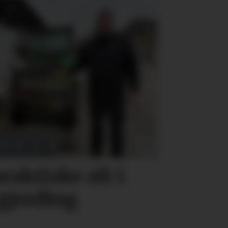
raktiske alt i
 gjerding