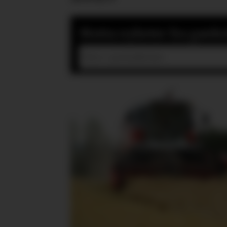
Motta nyheter fra gardsd