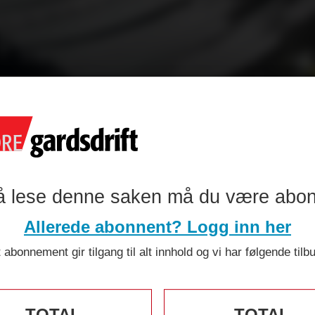
 lanserer ege
mme til veis
å lese denne saken må du være abo
Allerede abonnent? Logg inn her
 abonnement gir tilgang til alt innhold og vi har følgende tilb
TOTAL
TOTAL