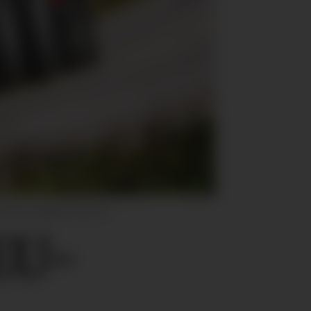
an du slappe av litt til.
EU-