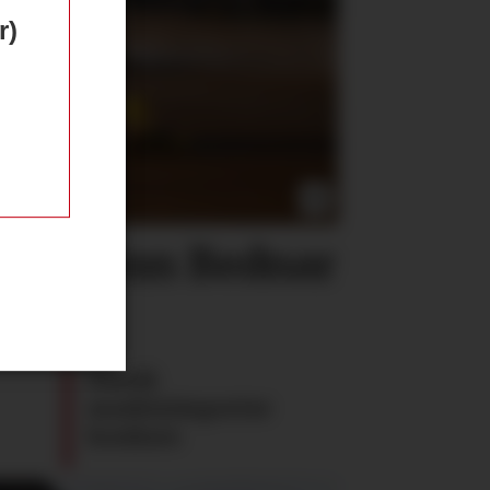
r)
 tar inn Bednar
Dansk
maskinimportør
konkurs