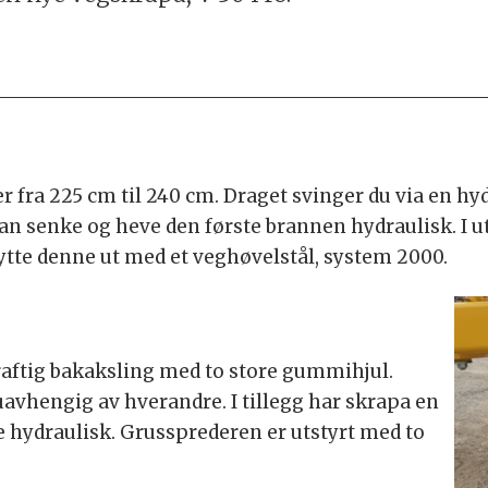
er fra 225 cm til 240 cm. Draget svinger du via en hy
kan senke og heve den første brannen hydraulisk. I 
bytte denne ut med et veghøvelstål, system 2000.
aftig bakaksling med to store gummihjul.
 uavhengig av hverandre. I tillegg har skrapa en
e hydraulisk. Grussprederen er utstyrt med to