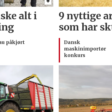
ske alt i
9 nyttige ar
ding
som har sk
au påkjørt
Dansk
maskinimportør
konkurs