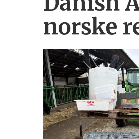
Danish 
norske r