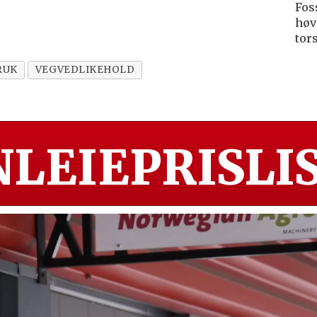
Fos
høv
tor
RUK
VEGVEDLIKEHOLD
LEIEPRISLIS