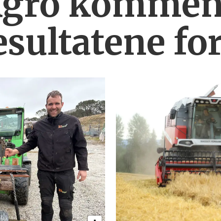
Agro komment
esultatene fo