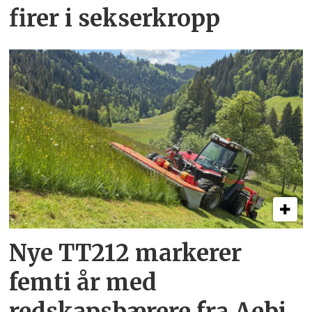
firer i sekserkropp
Nye TT212 markerer
femti år­ med
redskapsbærere fra Aebi