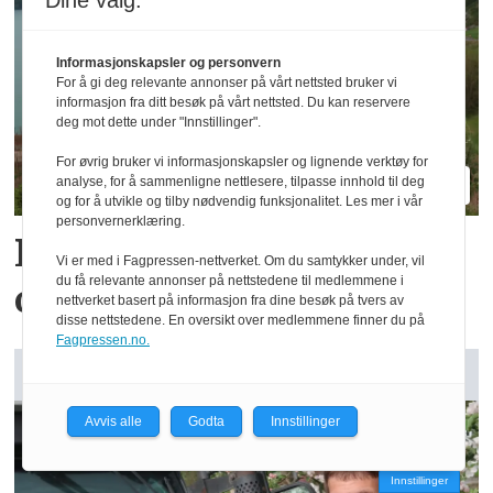
Dine valg:
Informasjonskapsler og personvern
For å gi deg relevante annonser på vårt nettsted bruker vi
informasjon fra ditt besøk på vårt nettsted. Du kan reservere
deg mot dette under "Innstillinger".
For øvrig bruker vi informasjonskapsler og lignende verktøy for
analyse, for å sammenligne nettlesere, tilpasse innhold til deg
og for å utvikle og tilby nødvendig funksjonalitet. Les mer i vår
personvernerklæring.
Reidar har million­
Vi er med i Fagpressen-nettverket. Om du samtykker under, vil
du få relevante annonser på nettstedene til medlemmene i
omsetning fra 75 dekar
nettverket basert på informasjon fra dine besøk på tvers av
disse nettstedene. En oversikt over medlemmene finner du på
Fagpressen.no.
GARDSANALYSE: Vår kommentar
Avvis alle
Godta
Innstillinger
Innstillinger