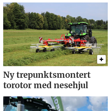
Ny trepunkts­montert
torotor med nesehjul