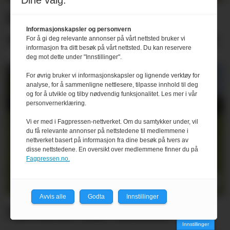
Dine valg:
Her sår de korn og fang­
Informasjonskapsler og personvern
vekster i samme overfart
For å gi deg relevante annonser på vårt nettsted bruker vi
informasjon fra ditt besøk på vårt nettsted. Du kan reservere
deg mot dette under "Innstillinger".
For øvrig bruker vi informasjonskapsler og lignende verktøy for
analyse, for å sammenligne nettlesere, tilpasse innhold til deg
og for å utvikle og tilby nødvendig funksjonalitet. Les mer i vår
personvernerklæring.
Vi er med i Fagpressen-nettverket. Om du samtykker under, vil
du få relevante annonser på nettstedene til medlemmene i
nettverket basert på informasjon fra dine besøk på tvers av
disse nettstedene. En oversikt over medlemmene finner du på
Fagpressen.no.
Avvis alle
Godta
Innstillinger
Novacat blir breiere
Innstillinger