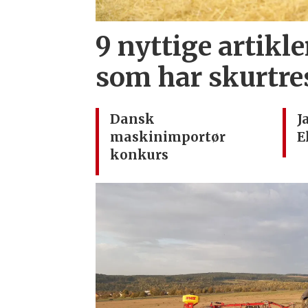
9 nyttige artikle
som har skurtre
Dansk
J
maskinimportør
E
konkurs