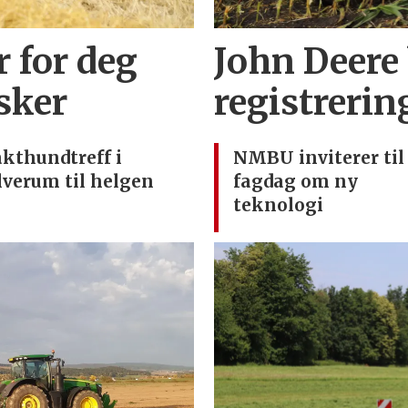
r for deg
John Deere
sker
registrerin
akthundtreff i
NMBU inviterer til
lverum til helgen
fagdag om ny
teknologi