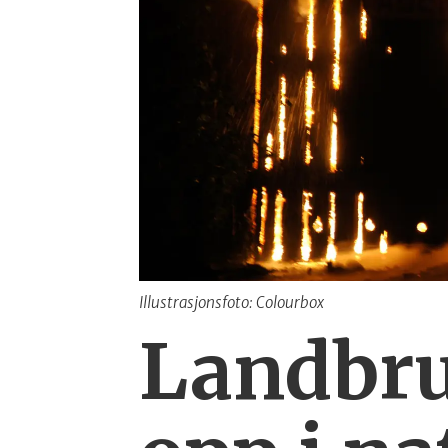
Illustrasjonsfoto: Colourbox
Landbru