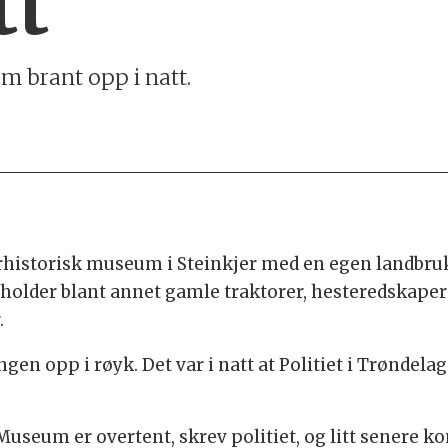
tt
um brant opp i natt.
urhistorisk museum i Steinkjer med en egen landbru
eholder blant annet gamle traktorer, hesteredskap
.
ngen opp i røyk. Det var i natt at Politiet i Trøndel
useum er overtent, skrev politiet, og litt senere 