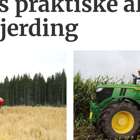
 praktiske al
gjerding