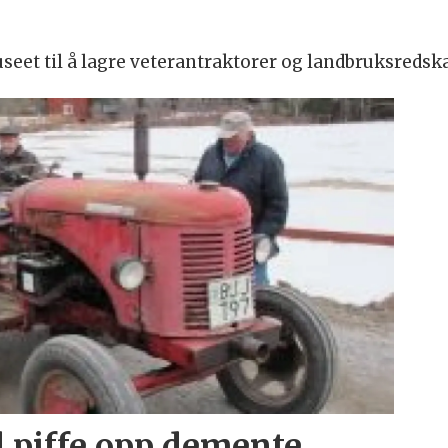
eet til å lagre veterantraktorer og landbruksredsk
l piffe opp demente