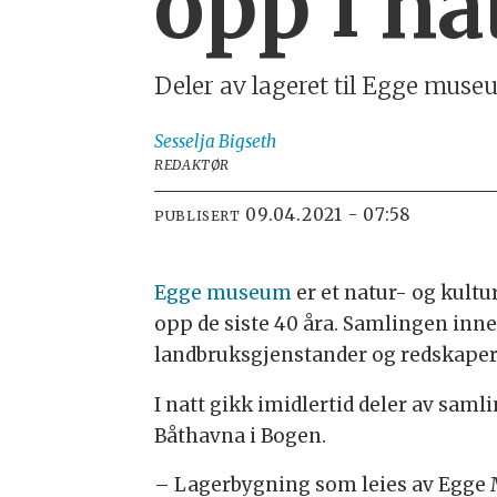
opp i na
Deler av lageret til Egge muse
Sesselja
Bigseth
REDAKTØR
09.04.2021 - 07:58
PUBLISERT
Egge museum
er et natur- og kult
opp de siste 40 åra. Samlingen inn
landbruksgjenstander og redskaper
I natt gikk imidlertid deler av samli
Båthavna i Bogen.
– Lagerbygning som leies av Egge M