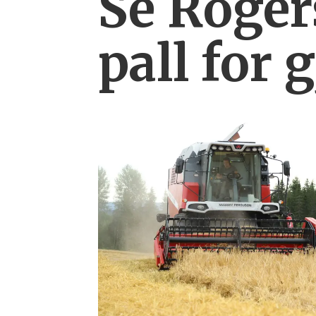
Se Rogers
pall for 