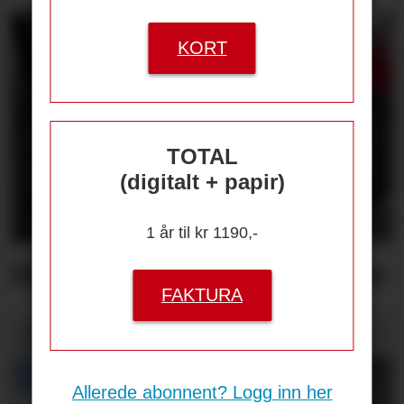
KORT
TOTAL
(digitalt + papir)
1 år til kr 1190,-
Hjelp oss å bli enda bedre
FAKTURA
SERIE: Vi følger familien
Allerede abonnent? Logg inn her