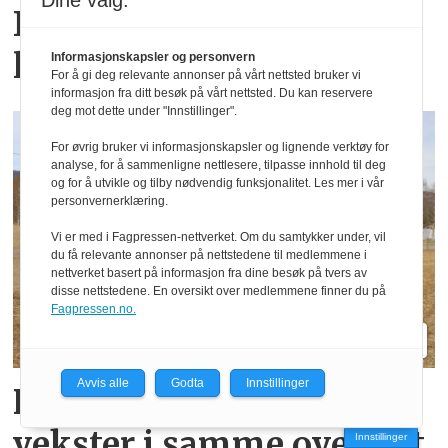
Dine valg:
Fendt gjør endringer i
ledelsen
Informasjonskapsler og personvern
For å gi deg relevante annonser på vårt nettsted bruker vi
informasjon fra ditt besøk på vårt nettsted. Du kan reservere
deg mot dette under "Innstillinger".
For øvrig bruker vi informasjonskapsler og lignende verktøy for
analyse, for å sammenligne nettlesere, tilpasse innhold til deg
og for å utvikle og tilby nødvendig funksjonalitet. Les mer i vår
personvernerklæring.
Vi er med i Fagpressen-nettverket. Om du samtykker under, vil
du få relevante annonser på nettstedene til medlemmene i
nettverket basert på informasjon fra dine besøk på tvers av
disse nettstedene. En oversikt over medlemmene finner du på
Fagpressen.no.
Avvis alle
Godta
Innstillinger
Her sår de korn og fang­
vekster i samme overfart
Innstillinger