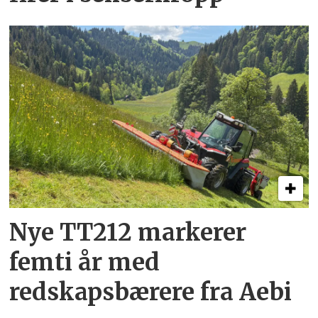
Nye TT212 markerer
femti år­ med
redskapsbærere fra Aebi