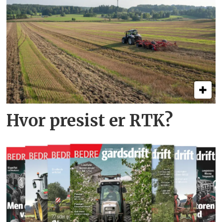
Hvor presist er RTK?