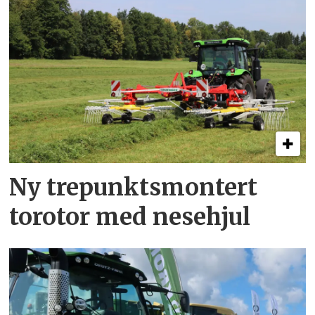
Ny trepunkts­montert
torotor med nesehjul