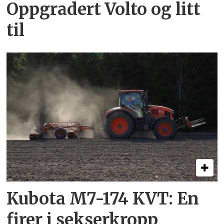
Oppgradert Volto og litt
til
Kubota M7-174 KVT: En
firer i sekserkropp