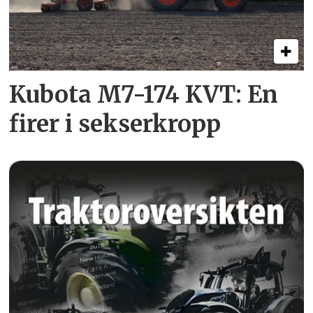
Kubota M7-174 KVT: En
firer i sekserkropp