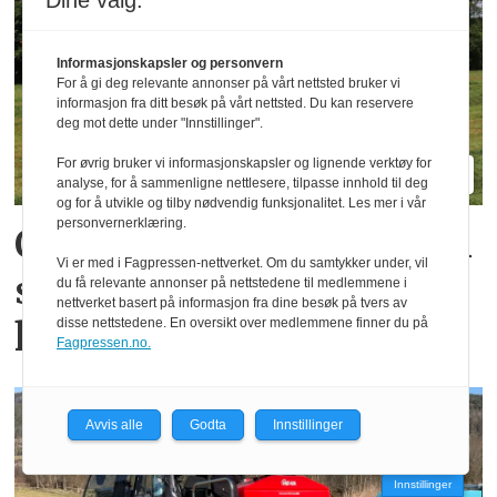
Dine valg:
Informasjonskapsler og personvern
For å gi deg relevante annonser på vårt nettsted bruker vi
informasjon fra ditt besøk på vårt nettsted. Du kan reservere
deg mot dette under "Innstillinger".
For øvrig bruker vi informasjonskapsler og lignende verktøy for
analyse, for å sammenligne nettlesere, tilpasse innhold til deg
og for å utvikle og tilby nødvendig funksjonalitet. Les mer i vår
personvernerklæring.
Oppgradert Boss og Profi
Vi er med i Fagpressen-nettverket. Om du samtykker under, vil
skal gi mer kapasitet og
du få relevante annonser på nettstedene til medlemmene i
nettverket basert på informasjon fra dine besøk på tvers av
komfort
disse nettstedene. En oversikt over medlemmene finner du på
Fagpressen.no.
Avvis alle
Godta
Innstillinger
Innstillinger