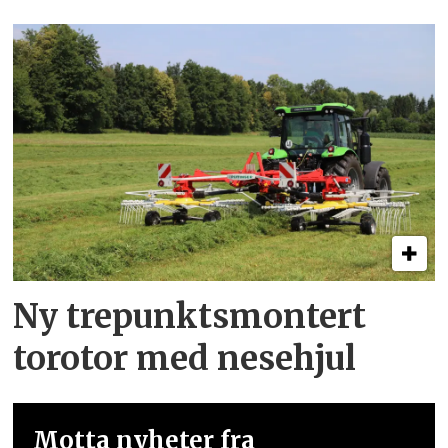
Ny trepunkts­montert
torotor med nesehjul
Motta nyheter fra