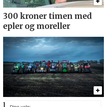
300 kroner timen med
epler og moreller
Hvilke merker er størst i