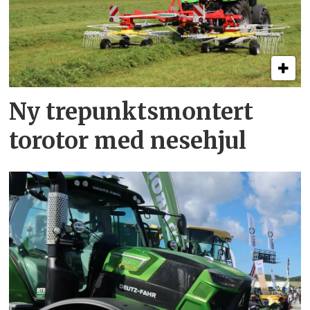
Ny trepunkts­montert
torotor med nesehjul