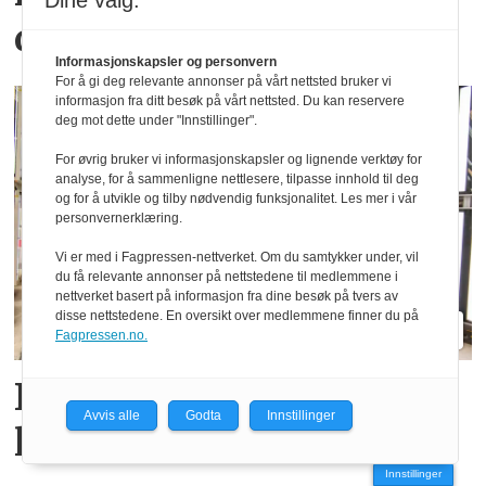
Dine valg:
ditt fylke?
Informasjonskapsler og personvern
For å gi deg relevante annonser på vårt nettsted bruker vi
informasjon fra ditt besøk på vårt nettsted. Du kan reservere
deg mot dette under "Innstillinger".
For øvrig bruker vi informasjonskapsler og lignende verktøy for
analyse, for å sammenligne nettlesere, tilpasse innhold til deg
og for å utvikle og tilby nødvendig funksjonalitet. Les mer i vår
personvernerklæring.
Vi er med i Fagpressen-nettverket. Om du samtykker under, vil
du få relevante annonser på nettstedene til medlemmene i
nettverket basert på informasjon fra dine besøk på tvers av
disse nettstedene. En oversikt over medlemmene finner du på
Fagpressen.no.
Fendt gjør endringer i
Avvis alle
Godta
Innstillinger
ledelsen
Innstillinger