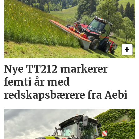
Nye TT212 markerer
femti år­ med
redskapsbærere fra Aebi