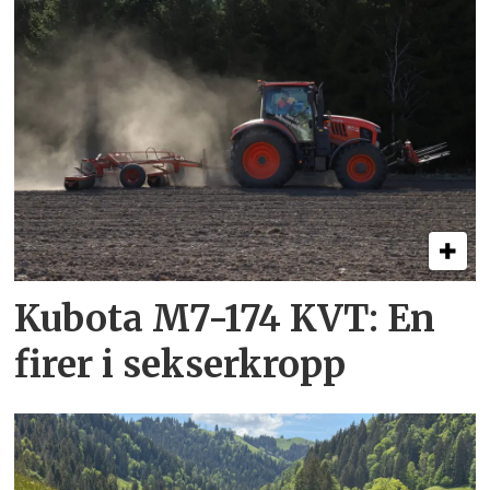
Kubota M7-174 KVT: En
firer i sekserkropp