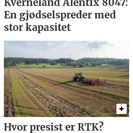
Kverneland Alentix 8047:
En gjødsel­spreder med
stor kapasitet
Hvor presist er RTK?