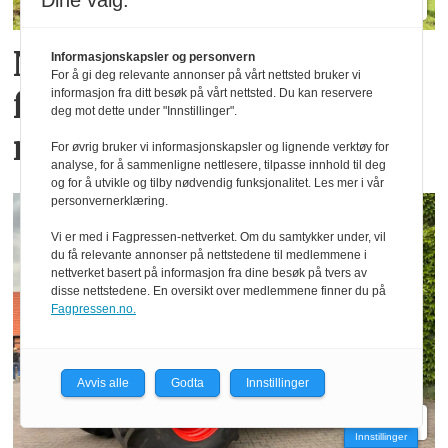
Dine valg:
Nye TT212 markerer
Informasjonskapsler og personvern
For å gi deg relevante annonser på vårt nettsted bruker vi
informasjon fra ditt besøk på vårt nettsted. Du kan reservere
femti år­ med
deg mot dette under "Innstillinger".
redskapsbærere fra Aebi
For øvrig bruker vi informasjonskapsler og lignende verktøy for
analyse, for å sammenligne nettlesere, tilpasse innhold til deg
og for å utvikle og tilby nødvendig funksjonalitet. Les mer i vår
personvernerklæring.
Vi er med i Fagpressen-nettverket. Om du samtykker under, vil
du få relevante annonser på nettstedene til medlemmene i
nettverket basert på informasjon fra dine besøk på tvers av
disse nettstedene. En oversikt over medlemmene finner du på
Fagpressen.no.
Avvis alle
Godta
Innstillinger
Innstillinger