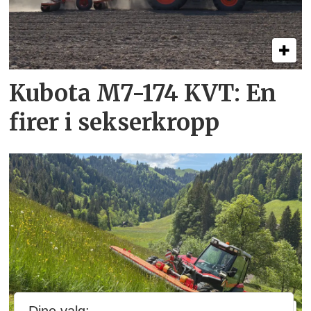
Kubota M7-174 KVT: En
firer i sekserkropp