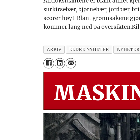
Antioksidantene er blant annet kjen
surkirsebær, bjørnebær, jordbær, br
scorer høyt. Blant grønnsakene gjør
kommer lang ned på oversikten.Kil
ARKIV
ELDRE NYHETER
NYHETER
MASKIN