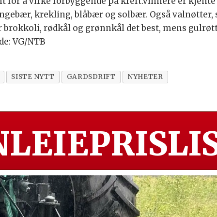
t for å virke forbyggende på kreft.Vinnere er kjent
ingebær, krekling, blåbær og solbær. Også valnøtter,
 brokkoli, rødkål og grønnkål det best, mens gulrøtt
de: VG/NTB
SISTE NYTT
GARDSDRIFT
NYHETER
LEIEPRISLIS