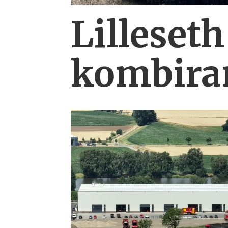
Lilleseth
kombi­ra