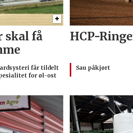
 skal få
HCP-Ringen
imme
ardsysteri får tildelt
Sau påkjørt
pesialitet for øl-ost