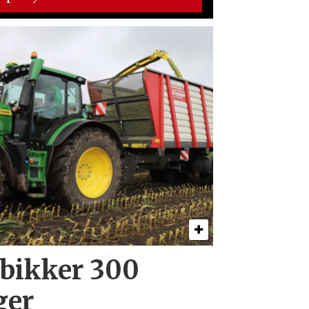
 bikker 300
ger