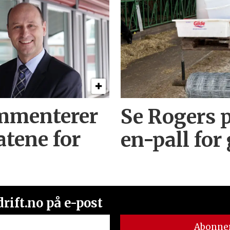
mmenterer
Se Rogers p
atene for
en-pall for
rift.no på e-post