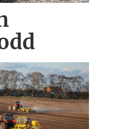
n
lodd