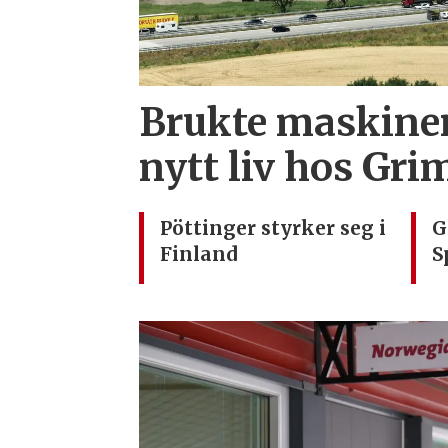
Brukte maskiner
nytt liv hos Gr
Pöttinger styrker seg i
G
Finland
S