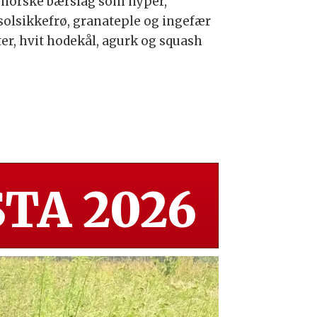
e norske bærslag som nyper,
 solsikkefrø, granateple og ingefær
er, hvit hodekål, agurk og squash
TA 2026