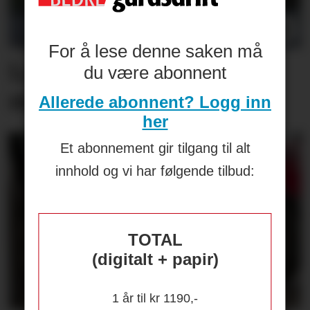
For å lese denne saken må
Lagmannsretten avslo
du være abonnent
motorveganke
Allerede abonnent? Logg inn
her
Et abonnement gir tilgang til alt
innhold og vi har følgende tilbud:
TOTAL
(digitalt + papir)
1 år til kr 1190,-