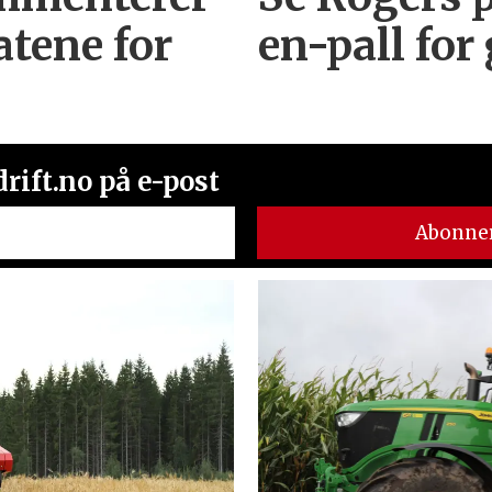
atene for
en-pall for
rift.no på e-post