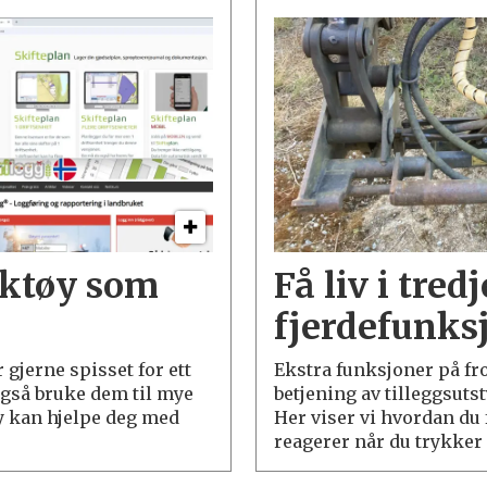
rktøy som
Få liv i tred
fjerdefunks
gjerne spisset for ett
Ekstra funksjoner på fr
gså bruke dem til mye
betjening av tilleggsutst
øy kan hjelpe deg med
Her viser vi hvordan du
reagerer når du trykker