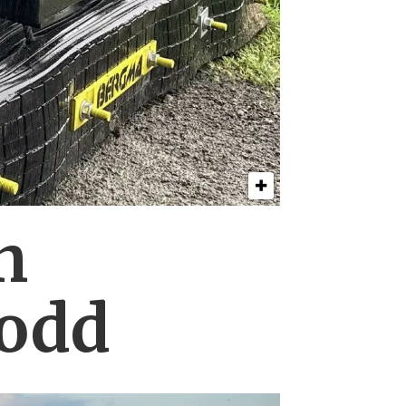
n
lodd