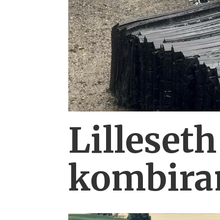
Lilleseth
kombi­ra