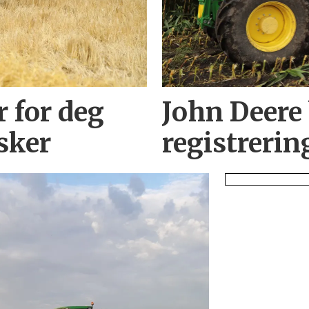
r for deg
John Deere
sker
registrerin