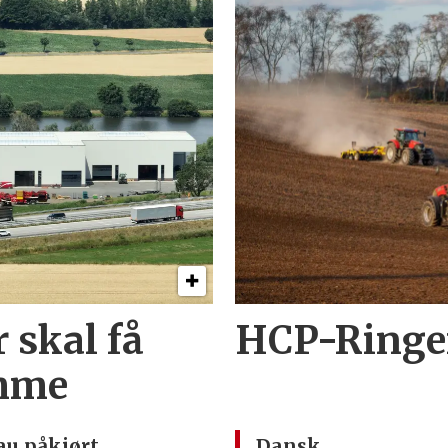
 skal få
HCP-Ringen
imme
au påkjørt
Dansk