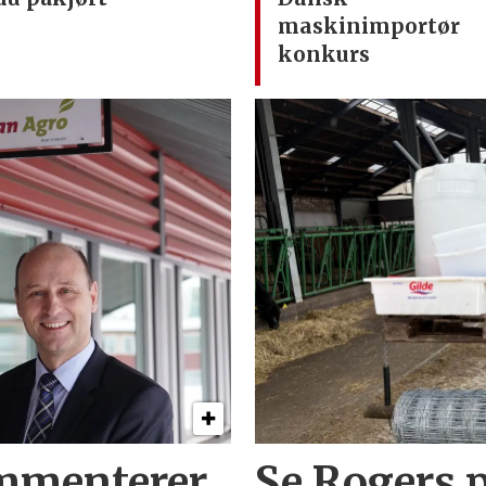
maskinimportør
konkurs
mmenterer
Se Rogers p