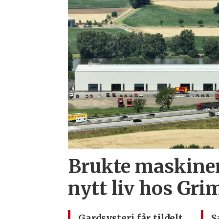
Brukte maskiner
nytt liv hos Gr
Gardsysteri får tildelt
S