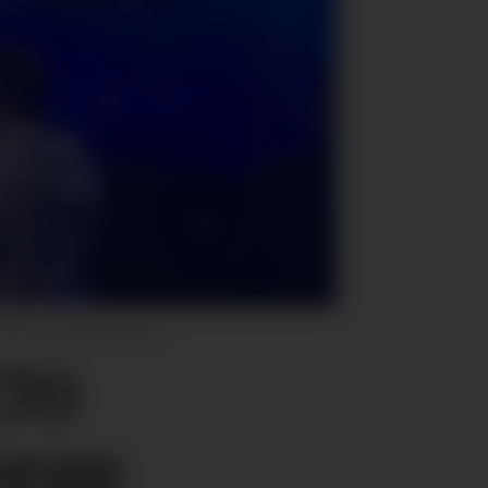
Ålgård Landbrukssenter
270
orge