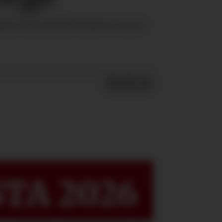
ica. En norsk bonde er en av
TA 2026