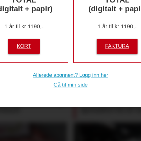
digitalt + papir)
(digitalt + papi
1 år til kr 1190,-
1 år til kr 1190,-
KORT
FAKTURA
 skal få
HCP-Ringen
Allerede abonnent? Logg inn her
imme
Gå til min side
öttinger styrker seg i
Gardsysteri får tild
inland
Spesialitet for øl-o