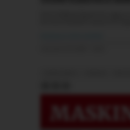
New Holland åpnet for salg av
de som benyttet messa til å si
Redaksjonen
i Bedre Gardsdrift
15.11.2025 - 10:56
PUBLISERT
AGRITECHNICA
NYHETER
NEW H
MASKIN