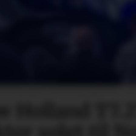
t på en New Holland T7.270 metantraktor på Agritechnica.
Foto: 
w Holland T7.
tor solgt til N