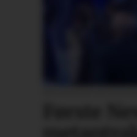
Ålgård Landbrukssenter kunne skrive kontrak
Første Ne
metantrak