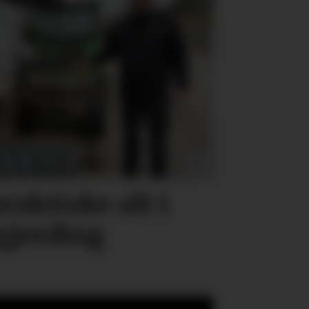
raktiske alt i
 gjerding