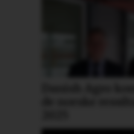
Danish Agro ko
de norske result
2025