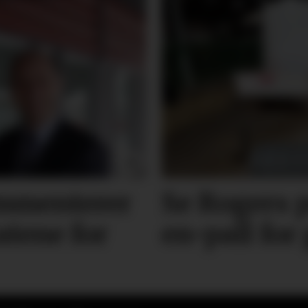
mmenterer
Se Rogers p
atene for
en-pall for