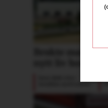
(
Brukte maskiner
nytt liv hos Gr
Barn døde etter
P
hendelse med traktor
F