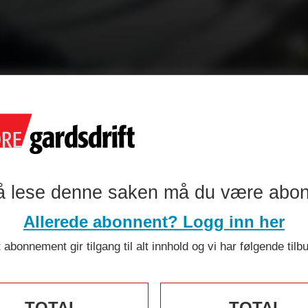
 lanserer ege
mme til veis
å lese denne saken må du være abo
Allerede abonnent? Logg inn her
 abonnement gir tilgang til alt innhold og vi har følgende tilb
TOTAL
TOTAL