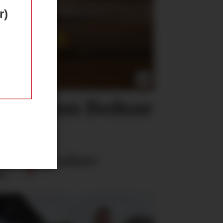
r)
 tar inn Bednar
elt
Sau påkjørt
st