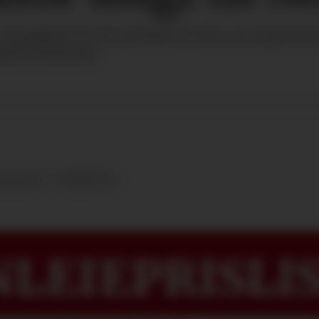
 modellen T7.270 Methan Power på Agritechn
gnere kontrakt.
OLLAND
TRAKTOR
LEIEPRISLIS