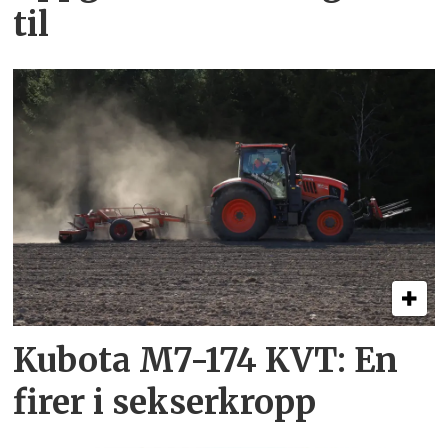
til
Kubota M7-174 KVT: En
firer i sekserkropp