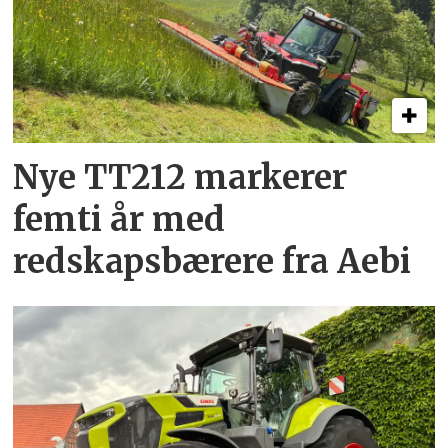
Nye TT212 markerer
femti år­ med
redskapsbærere fra Aebi