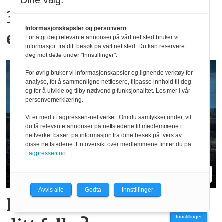
Dine valg:
300 kroner timen med
Informasjonskapsler og personvern
epler og moreller
For å gi deg relevante annonser på vårt nettsted bruker vi
informasjon fra ditt besøk på vårt nettsted. Du kan reservere
deg mot dette under "Innstillinger".
For øvrig bruker vi informasjonskapsler og lignende verktøy for
analyse, for å sammenligne nettlesere, tilpasse innhold til deg
og for å utvikle og tilby nødvendig funksjonalitet. Les mer i vår
personvernerklæring.
Vi er med i Fagpressen-nettverket. Om du samtykker under, vil
du få relevante annonser på nettstedene til medlemmene i
nettverket basert på informasjon fra dine besøk på tvers av
disse nettstedene. En oversikt over medlemmene finner du på
Fagpressen.no.
Avvis alle
Godta
Innstillinger
Hvilke merker er størst i
Innstillinger