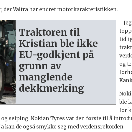
 der Valtra har endret motorkarakteristikken.
- Je
Traktoren til
topp
tidl
Kristian ble ikke
trak
EU-godkjent på
verd
grunn av
og tr
forh
manglende
Kank
dekkmerking
Noki
ble l
for k
g seiping. Nokian Tyres var den første til å introdu
 Nå kan de også smykke seg med verdensrekorden.