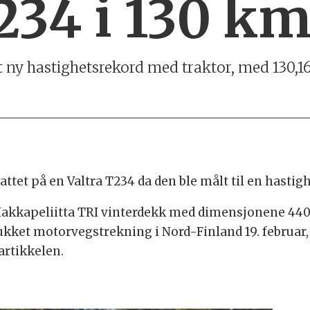
234 i 130 km
t ny hastighetsrekord med traktor, med 130,1
ttet på en Valtra T234 da den ble målt til en hastig
Hakkapeliitta TRI vinterdekk med dimensjonene 440
ukket motorvegstrekning i Nord-Finland 19. februar, 
artikkelen.