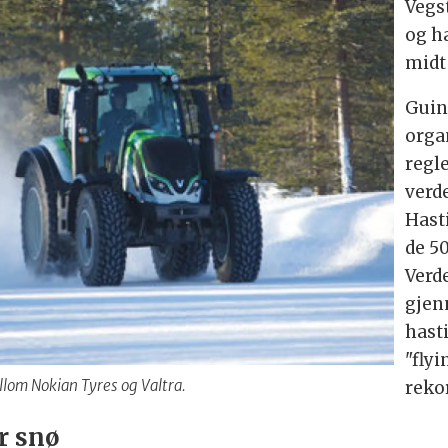
Vegs
og h
midt
Guin
orga
regl
verd
Hast
de 5
Verd
gjen
hast
"flyi
lom Nokian Tyres og Valtra.
reko
r snø