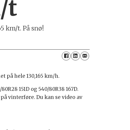
/t
65 km/t. På snø!
het på hele 130,165 km/h.
/80R28 151D og 540/80R38 167D.
på vinterføre. Du kan se video av