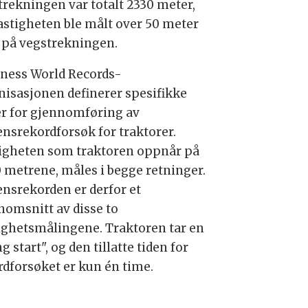
trekningen var totalt 2330 meter,
astigheten ble målt over 50 meter
 på vegstrekningen.
ness World Records-
nisasjonen definerer spesifikke
er for gjennomføring av
ensrekordforsøk for traktorer.
igheten som traktoren oppnår på
0 metrene, måles i begge retninger.
ensrekorden er derfor et
nomsnitt av disse to
ighetsmålingene. Traktoren tar en
ng start", og den tillatte tiden for
rdforsøket er kun én time.