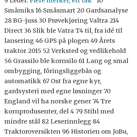
9 Leder:
Flere merker, ett tak
" 10
Småmiks 16 Småsmart 20 Gardsanalyse
28 BG-juss 30 Prøvekjøring Valtra 214
Direct 36 Slik ble Vatra T4 til, fra idé til
lansering 46 GPS på plogen 49 Årets
traktor 2015 52 Verksted og vedlikehold
56 Grassilo ble kornsilo 61 Lang og smal
ombygging, fôringsliggebås og
automatikk 67 Ost fra egne kyr,
gardsysteri med egne løsninger 70
England vil ha norske gener 74 Tre
kornprodusenter, del 4 79 Stihl med
mindre stål 82 Leserinnlegg 84
Traktoroversikten 96 Historien om JoBu,