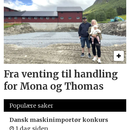
Fra venting til handling
for Mona og Thomas
Populære saker
Dansk maskinimportør konkurs
1 dag siden