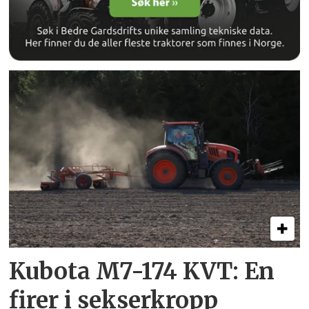
Kubota M7-174 KVT: En
firer i sekserkropp