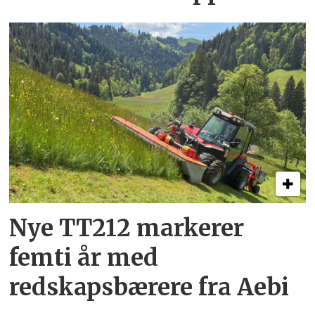
Nye TT212 markerer
femti år­ med
redskapsbærere fra Aebi