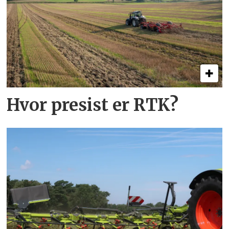
Hvor presist er RTK?