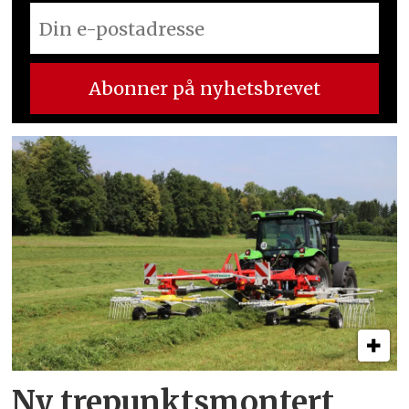
Ny trepunkts­montert