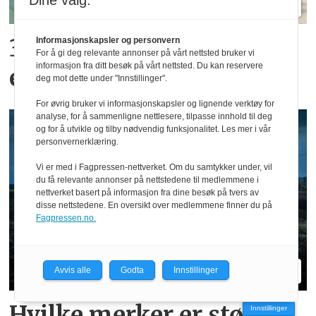
Dine valg:
300 kroner timen med
Informasjonskapsler og personvern
For å gi deg relevante annonser på vårt nettsted bruker vi
informasjon fra ditt besøk på vårt nettsted. Du kan reservere
epler og moreller
deg mot dette under "Innstillinger".
For øvrig bruker vi informasjonskapsler og lignende verktøy for
analyse, for å sammenligne nettlesere, tilpasse innhold til deg
og for å utvikle og tilby nødvendig funksjonalitet. Les mer i vår
personvernerklæring.
Vi er med i Fagpressen-nettverket. Om du samtykker under, vil
du få relevante annonser på nettstedene til medlemmene i
nettverket basert på informasjon fra dine besøk på tvers av
disse nettstedene. En oversikt over medlemmene finner du på
Fagpressen.no.
Avvis alle
Godta
Innstillinger
Hvilke merker er størst i
Innstillinger