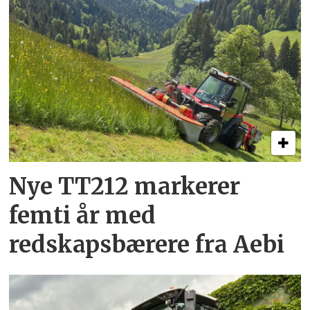
Nye TT212 markerer
femti år­ med
redskapsbærere fra Aebi