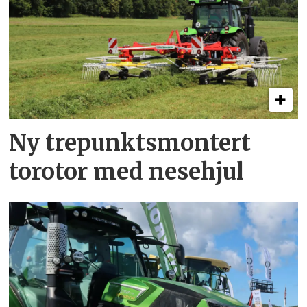
Ny trepunkts­montert
torotor med nesehjul