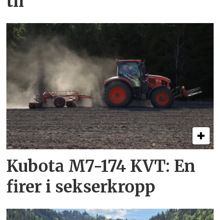
til
Kubota M7-174 KVT: En
firer i sekserkropp