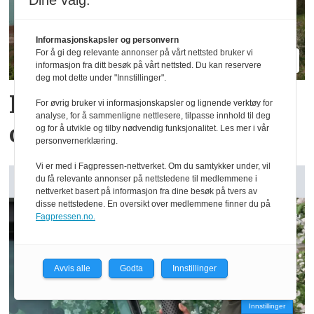
Dine valg:
Informasjonskapsler og personvern
For å gi deg relevante annonser på vårt nettsted bruker vi
informasjon fra ditt besøk på vårt nettsted. Du kan reservere
deg mot dette under "Innstillinger".
Reidar har million­
For øvrig bruker vi informasjonskapsler og lignende verktøy for
analyse, for å sammenligne nettlesere, tilpasse innhold til deg
omsetning fra 75 dekar
og for å utvikle og tilby nødvendig funksjonalitet. Les mer i vår
personvernerklæring.
Vi er med i Fagpressen-nettverket. Om du samtykker under, vil
du få relevante annonser på nettstedene til medlemmene i
GARDSANALYSE: Vår kommentar
nettverket basert på informasjon fra dine besøk på tvers av
disse nettstedene. En oversikt over medlemmene finner du på
Fagpressen.no.
Avvis alle
Godta
Innstillinger
Innstillinger