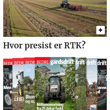
Hvor presist er RTK?