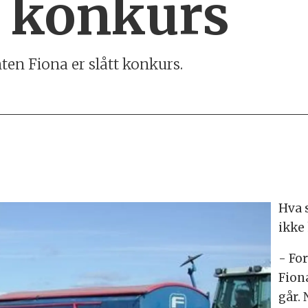
r konkurs
n Fiona er slått konkurs.
Hva 
ikke 
- For
Fiona
går. 