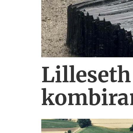
Lilleseth
kombi­ra