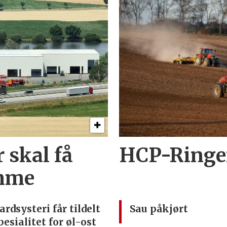
 skal få
HCP-Ringen
imme
ardsysteri får tildelt
Sau påkjørt
pesialitet for øl-ost