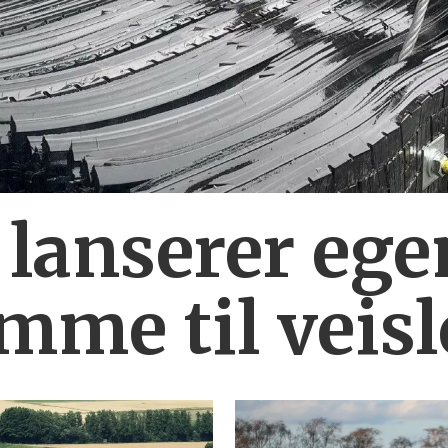
 lanserer ege
mme til veis