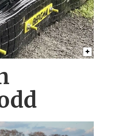
n
lodd