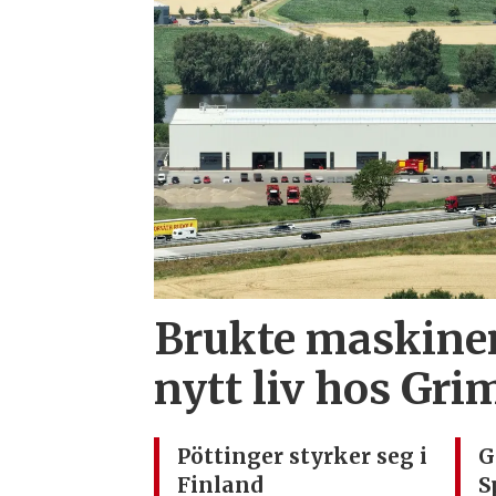
Brukte maskiner
nytt liv hos Gr
Pöttinger styrker seg i
G
Finland
S