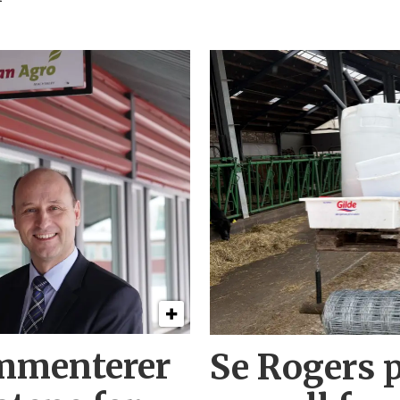
mmenterer
Se Rogers p