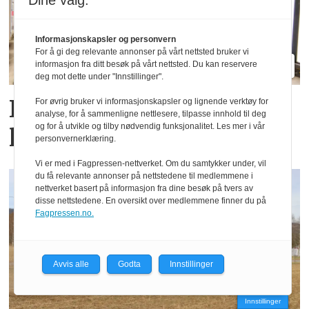
Dine valg:
Informasjonskapsler og personvern
For å gi deg relevante annonser på vårt nettsted bruker vi
informasjon fra ditt besøk på vårt nettsted. Du kan reservere
deg mot dette under "Innstillinger".
Fendt gjør endringer i
For øvrig bruker vi informasjonskapsler og lignende verktøy for
analyse, for å sammenligne nettlesere, tilpasse innhold til deg
og for å utvikle og tilby nødvendig funksjonalitet. Les mer i vår
ledelsen
personvernerklæring.
Vi er med i Fagpressen-nettverket. Om du samtykker under, vil
du få relevante annonser på nettstedene til medlemmene i
nettverket basert på informasjon fra dine besøk på tvers av
disse nettstedene. En oversikt over medlemmene finner du på
Fagpressen.no.
Avvis alle
Godta
Innstillinger
Innstillinger