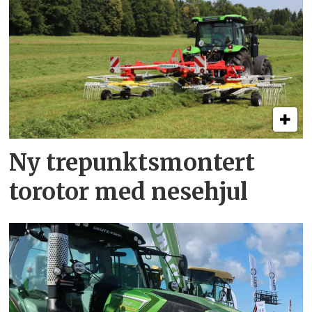
Ny trepunkts­montert
torotor med nesehjul