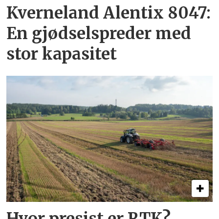
Kverneland Alentix 8047:
En gjødsel­spreder med
stor kapasitet
Hvor presist er RTK?