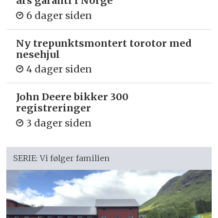
års garanti i Norge
6 dager siden
Ny trepunkts­montert torotor med
nesehjul
4 dager siden
John Deere bikker 300
registreringer
3 dager siden
SERIE: Vi følger familien