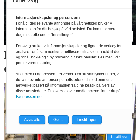
Dine valg:
Informasjonskapsler og personvern
For å gi deg relevante annonser på vårt nettsted bruker vi
informasjon fra ditt besøk på vårt nettsted. Du kan reservere
deg mot dette under "Innstillinger".
For øvrig bruker vi informasjonskapsler og lignende verktøy for
Hvilke merker er størst i
analyse, for å sammenligne nettlesere, tilpasse innhold til deg
og for å utvikle og tilby nødvendig funksjonalitet. Les mer i vår
personvernerklæring.
ditt fylke?
Vi er med i Fagpressen-nettverket. Om du samtykker under, vil
du få relevante annonser på nettstedene til medlemmene i
nettverket basert på informasjon fra dine besøk på tvers av
disse nettstedene. En oversikt over medlemmene finner du på
Fagpressen.no.
Avvis alle
Godta
Innstillinger
Innstillinger