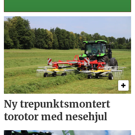
Ny trepunkts­montert
torotor med nesehjul