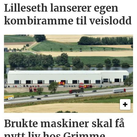
Lilleseth lanserer egen
kombi­ramme til veislodd
Brukte maskiner skal få
nytt liv hos Grimme