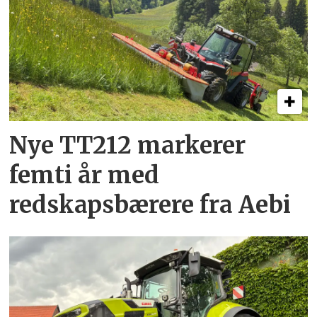
Nye TT212 markerer
femti år­ med
redskapsbærere fra Aebi