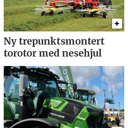
Ny trepunkts­montert
torotor med nesehjul