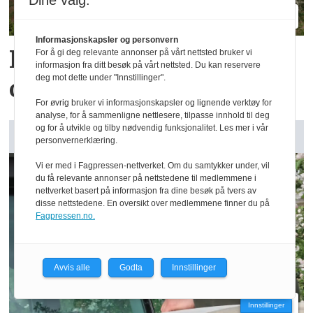
Dine valg:
Informasjonskapsler og personvern
Reidar har million­
For å gi deg relevante annonser på vårt nettsted bruker vi
informasjon fra ditt besøk på vårt nettsted. Du kan reservere
deg mot dette under "Innstillinger".
omsetning fra 75 dekar
For øvrig bruker vi informasjonskapsler og lignende verktøy for
analyse, for å sammenligne nettlesere, tilpasse innhold til deg
og for å utvikle og tilby nødvendig funksjonalitet. Les mer i vår
GARDSANALYSE: Vår kommentar
personvernerklæring.
Vi er med i Fagpressen-nettverket. Om du samtykker under, vil
du få relevante annonser på nettstedene til medlemmene i
nettverket basert på informasjon fra dine besøk på tvers av
disse nettstedene. En oversikt over medlemmene finner du på
Fagpressen.no.
Avvis alle
Godta
Innstillinger
Innstillinger