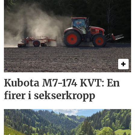
Kubota M7-174 KVT: En
firer i sekserkropp