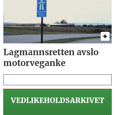
Lagmannsretten avslo
motorveganke
VEDLIKEHOLDS­ARKIVET