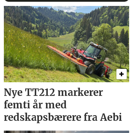
Nye TT212 markerer
femti år­ med
redskapsbærere fra Aebi