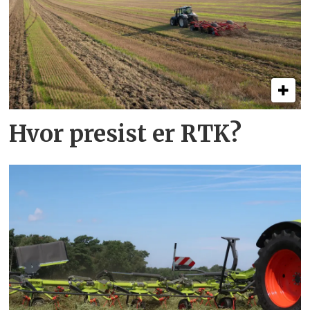
Hvor presist er RTK?