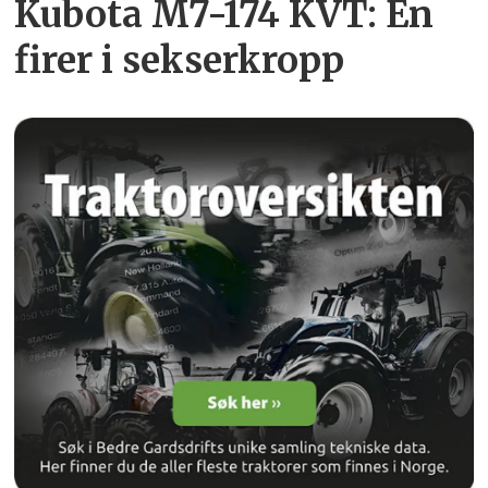
Kubota M7-174 KVT: En
firer i sekserkropp