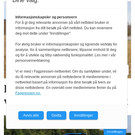
Dine valg:
Informasjonskapsler og personvern
For å gi deg relevante annonser på vårt nettsted bruker vi
informasjon fra ditt besøk på vårt nettsted. Du kan reservere
deg mot dette under "Innstillinger".
For øvrig bruker vi informasjonskapsler og lignende verktøy for
analyse, for å sammenligne nettlesere, tilpasse innhold til deg
og for å utvikle og tilby nødvendig funksjonalitet. Les mer i vår
personvernerklæring.
Vi er med i Fagpressen-nettverket. Om du samtykker under, vil
du få relevante annonser på nettstedene til medlemmene i
nettverket basert på informasjon fra dine besøk på tvers av
Her sår de korn og fang­
disse nettstedene. En oversikt over medlemmene finner du på
Fagpressen.no.
vekster i samme overfart
Avvis alle
Godta
Innstillinger
Innstillinger